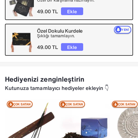
49.00 TL
Ekle
Özel Dokulu Kurdele
YENI
Şıklığı tamamlayın.
49.00 TL
Ekle
Hediyenizi zenginleştirin
Kutunuza tamamlayıcı hediyeler ekleyin 👇
ÇOK SATAN
ÇOK SATAN
ÇOK SATAN