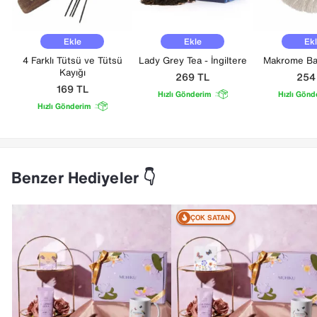
Ekle
Ekle
Ek
4 Farklı Tütsü ve Tütsü
Lady Grey Tea - İngiltere
Makrome Bar
Kayığı
269
TL
25
169
TL
Hızlı Gönderim
Hızlı Gönd
Hızlı Gönderim
Benzer Hediyeler 👇
ÇOK SATAN