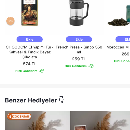
Ekle
Ekle
Ek
CHOCCO'M El Yapımı Türk
French Press - Sinbo 350
Moroccan Min
Kahvesi & Fındık Beyaz
ml
26
Çikolata
259
TL
Hızlı Gönd
574
TL
Hızlı Gönderim
Hızlı Gönderim
Benzer Hediyeler 👇
ÇOK SATAN