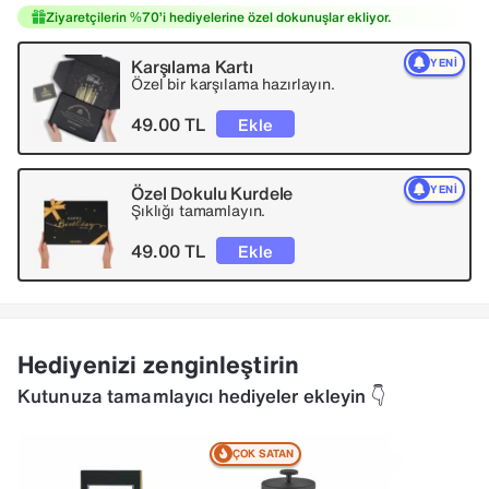
Ziyaretçilerin %70’i hediyelerine özel dokunuşlar ekliyor.
Karşılama Kartı
YENI
Özel bir karşılama hazırlayın.
49.00 TL
Ekle
Özel Dokulu Kurdele
YENI
Şıklığı tamamlayın.
49.00 TL
Ekle
Hediyenizi zenginleştirin
Kutunuza tamamlayıcı hediyeler ekleyin 👇
ÇOK SATAN