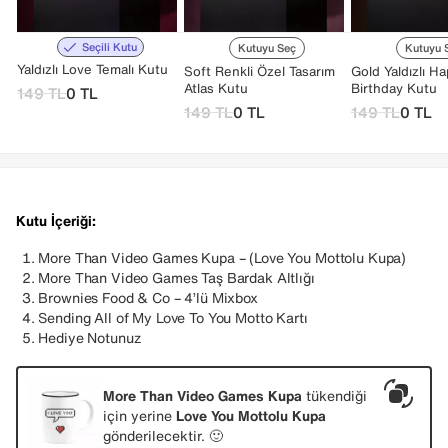
Seçili Kutu
Kutuyu Seç
Kutuyu 
Yaldızlı Love Temalı Kutu
Soft Renkli Özel Tasarım
Gold Yaldızlı H
Atlas Kutu
Birthday Kutu
149
TL
0
TL
149
TL
0
TL
149
TL
0
TL
Kutu İçeriği:
More Than Video Games Kupa – (Love You Mottolu Kupa)
More Than Video Games Taş Bardak Altlığı
Brownies
Food & Co
– 4’lü Mixbox
Sending All of My Love To You Motto Kartı
Hediye Notunuz
More Than Video Games Kupa
tükendiği
için yerine
Love You Mottolu Kupa
gönderilecektir. 🙂