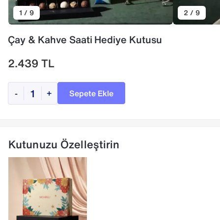
1 / 9
2 / 9
Çay & Kahve Saati Hediye Kutusu
2.439
TL
Sepete Ekle
-
+
Kutunuzu Özelleştirin