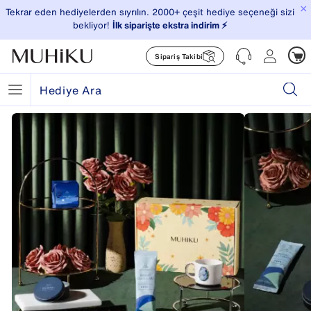
×
Tekrar eden hediyelerden sıyrılın. 2000+ çeşit hediye seçeneği sizi
bekliyor!
İlk siparişte ekstra indirim ⚡️
Sipariş Takibi