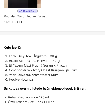
Seçili Kutu
Kadınlar Günü Hediye Kutusu
149
TL
0
TL
Kutu İçeriği:
Lady Grey Tea – İngiltere – 30 g
Brasil Bella Giana Kahvesi – 50 g
El Yapımı Mavi Figürlü Seramik Fincan
Coschocolate – Ivory Coast Kuruyemişli Truff
Yade Okyanus Aromaterapi Mum
Hediye Notunuz
Bu kutuya uyumlu isteğe bağlı eklenebilecek ürünler:
Rebul Kolonya – Ice 125 ml
Özel Tasarım Soft Renkli Fular