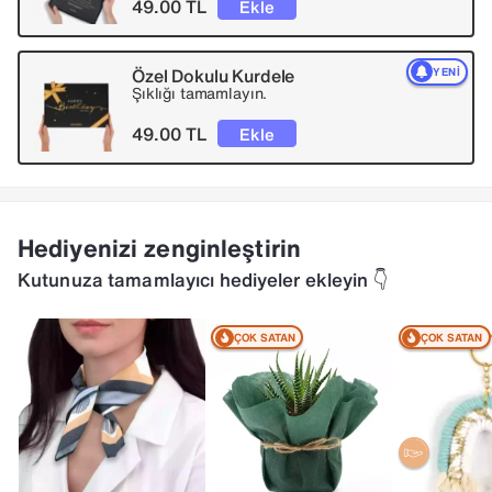
49.00 TL
Ekle
Özel Dokulu Kurdele
YENI
Şıklığı tamamlayın.
49.00 TL
Ekle
Hediyenizi zenginleştirin
Kutunuza tamamlayıcı hediyeler ekleyin 👇
ÇOK SATAN
ÇOK SATAN