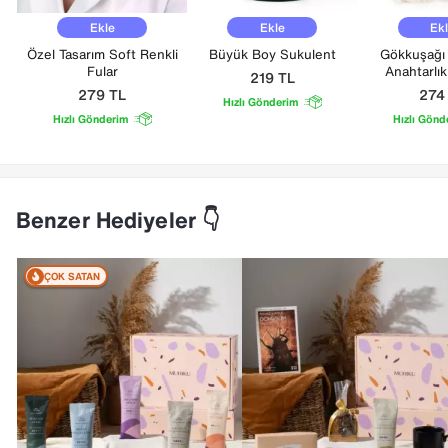
Ekle
Ekle
Ek
Özel Tasarım Soft Renkli
Büyük Boy Sukulent
Gökkuşağı
Fular
Anahtarlı
219
TL
279
TL
27
Hızlı Gönderim
Hızlı Gönderim
Hızlı Gönd
Benzer Hediyeler 👇
ÇOK SATAN