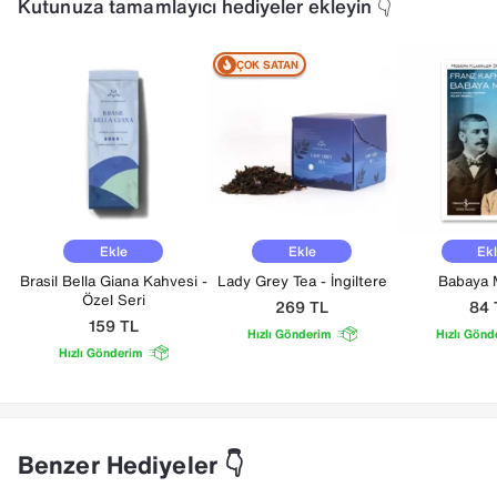
Kutunuza tamamlayıcı hediyeler ekleyin 👇
ÇOK SATAN
Ekle
Ekle
Ek
Brasil Bella Giana Kahvesi -
Lady Grey Tea - İngiltere
Babaya 
Özel Seri
269
TL
84
159
TL
Hızlı Gönderim
Hızlı Gönd
Hızlı Gönderim
Benzer Hediyeler 👇