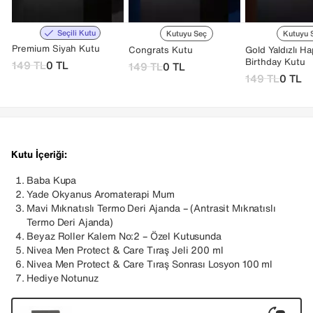
Seçili Kutu
Kutuyu Seç
Kutuyu 
Premium Siyah Kutu
Congrats Kutu
Gold Yaldızlı H
Birthday Kutu
149
TL
0
TL
149
TL
0
TL
149
TL
0
TL
Kutu İçeriği:
Baba Kupa
Yade Okyanus Aromaterapi Mum
Mavi Mıknatıslı Termo Deri Ajanda – (Antrasit Mıknatıslı
Termo Deri Ajanda)
Beyaz Roller Kalem No:2 – Özel Kutusunda
Nivea Men Protect & Care Tıraş Jeli 200 ml
Nivea Men Protect & Care Tıraş Sonrası Losyon 100 ml
Hediye Notunuz