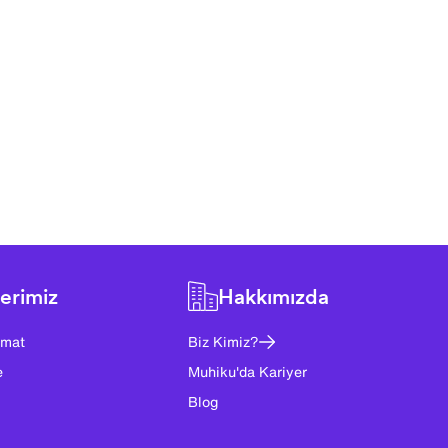
erimiz
Hakkımızda
imat
Biz Kimiz?
e
Muhiku'da Kariyer
Blog