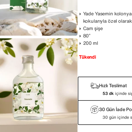
Yade Yasemin kolonyası 
kokularıyla özel olarak
Cam şişe
80°
200 ml
Tükendi
Hızlı Teslimat
53 dk
içinde si
30 Gün İade Pol
30 gün içinde s