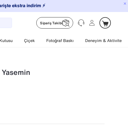
×
arişte ekstra indirim ⚡️
Sipariş Takibi
 Kutusu
Çiçek
Fotoğraf Baskı
Deneyim & Aktivite
– Yasemin