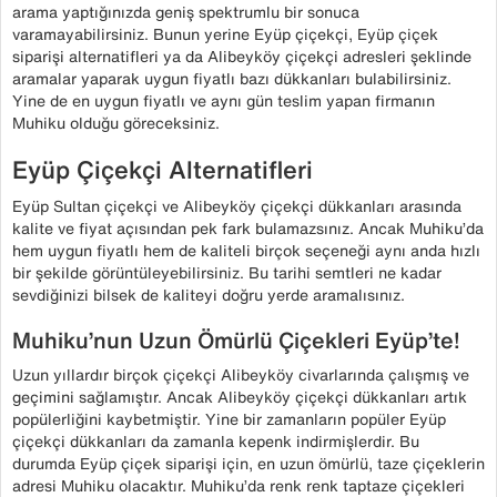
arama yaptığınızda geniş spektrumlu bir sonuca
varamayabilirsiniz. Bunun yerine Eyüp çiçekçi, Eyüp çiçek
siparişi alternatifleri ya da Alibeyköy çiçekçi adresleri şeklinde
aramalar yaparak uygun fiyatlı bazı dükkanları bulabilirsiniz.
Yine de en uygun fiyatlı ve aynı gün teslim yapan firmanın
Muhiku olduğu göreceksiniz.
Eyüp Çiçekçi Alternatifleri
Eyüp Sultan çiçekçi ve Alibeyköy çiçekçi dükkanları arasında
kalite ve fiyat açısından pek fark bulamazsınız. Ancak Muhiku’da
hem uygun fiyatlı hem de kaliteli birçok seçeneği aynı anda hızlı
bir şekilde görüntüleyebilirsiniz. Bu tarihi semtleri ne kadar
sevdiğinizi bilsek de kaliteyi doğru yerde aramalısınız.
Muhiku’nun Uzun Ömürlü Çiçekleri Eyüp’te!
Uzun yıllardır birçok çiçekçi Alibeyköy civarlarında çalışmış ve
geçimini sağlamıştır. Ancak Alibeyköy çiçekçi dükkanları artık
popülerliğini kaybetmiştir. Yine bir zamanların popüler Eyüp
çiçekçi dükkanları da zamanla kepenk indirmişlerdir. Bu
durumda Eyüp çiçek siparişi için, en uzun ömürlü, taze çiçeklerin
adresi Muhiku olacaktır. Muhiku’da renk renk taptaze çiçekleri