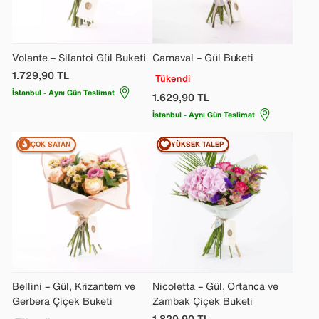
Volante – Silantoi Gül Buketi
Carnaval – Gül Buketi
1.729,90
TL
Tükendi
İstanbul - Aynı Gün Teslimat
1.629,90
TL
İstanbul - Aynı Gün Teslimat
ÇOK SATAN
YÜKSEK TALEP
Bellini – Gül, Krizantem ve
Nicoletta – Gül, Ortanca ve
Gerbera Çiçek Buketi
Zambak Çiçek Buketi
1.829,90
TL