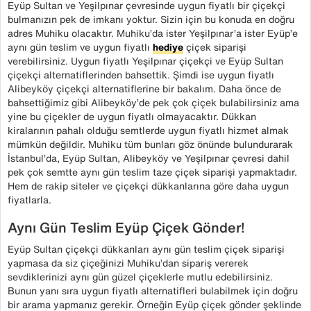
Eyüp Sultan ve Yeşilpınar çevresinde uygun fiyatlı bir çiçekçi
bulmanızın pek de imkanı yoktur. Sizin için bu konuda en doğru
adres Muhiku olacaktır. Muhiku’da ister Yeşilpınar’a ister Eyüp’e
aynı gün teslim ve uygun fiyatlı
hediye
çiçek siparişi
verebilirsiniz. Uygun fiyatlı Yeşilpınar çiçekçi ve Eyüp Sultan
çiçekçi alternatiflerinden bahsettik. Şimdi ise uygun fiyatlı
Alibeyköy çiçekçi alternatiflerine bir bakalım. Daha önce de
bahsettiğimiz gibi Alibeyköy’de pek çok çiçek bulabilirsiniz ama
yine bu çiçekler de uygun fiyatlı olmayacaktır. Dükkan
kiralarının pahalı olduğu semtlerde uygun fiyatlı hizmet almak
mümkün değildir. Muhiku tüm bunları göz önünde bulundurarak
İstanbul’da, Eyüp Sultan, Alibeyköy ve Yeşilpınar çevresi dahil
pek çok semtte aynı gün teslim taze çiçek siparişi yapmaktadır.
Hem de rakip siteler ve çiçekçi dükkanlarına göre daha uygun
fiyatlarla.
Aynı Gün Teslim Eyüp Çiçek Gönder!
Eyüp Sultan çiçekçi dükkanları aynı gün teslim çiçek siparişi
yapmasa da siz çiçeğinizi Muhiku’dan sipariş vererek
sevdiklerinizi aynı gün güzel çiçeklerle mutlu edebilirsiniz.
Bunun yanı sıra uygun fiyatlı alternatifleri bulabilmek için doğru
bir arama yapmanız gerekir. Örneğin Eyüp çiçek gönder şeklinde