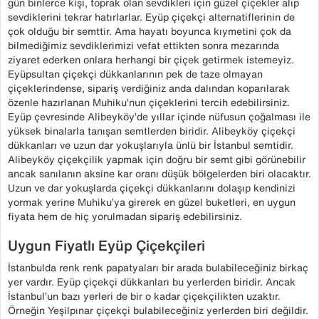
gün binlerce kişi, toprak olan sevdikleri için güzel çiçekler alıp
sevdiklerini tekrar hatırlarlar. Eyüp çiçekçi alternatiflerinin de
çok olduğu bir semttir. Ama hayatı boyunca kıymetini çok da
bilmediğimiz sevdiklerimizi vefat ettikten sonra mezarında
ziyaret ederken onlara herhangi bir çiçek getirmek istemeyiz.
Eyüpsultan çiçekçi dükkanlarının pek de taze olmayan
çiçeklerindense, sipariş verdiğiniz anda dalından koparılarak
özenle hazırlanan Muhiku’nun çiçeklerini tercih edebilirsiniz.
Eyüp çevresinde Alibeyköy’de yıllar içinde nüfusun çoğalması ile
yüksek binalarla tanışan semtlerden biridir. Alibeyköy çiçekçi
dükkanları ve uzun dar yokuşlarıyla ünlü bir İstanbul semtidir.
Alibeyköy çiçekçilik yapmak için doğru bir semt gibi görünebilir
ancak sanılanın aksine kar oranı düşük bölgelerden biri olacaktır.
Uzun ve dar yokuşlarda çiçekçi dükkanlarını dolaşıp kendinizi
yormak yerine Muhiku’ya girerek en güzel buketleri, en uygun
fiyata hem de hiç yorulmadan sipariş edebilirsiniz.
Uygun Fiyatlı Eyüp Çiçekçileri
İstanbulda renk renk papatyaları bir arada bulabileceğiniz birkaç
yer vardır. Eyüp çiçekçi dükkanları bu yerlerden biridir. Ancak
İstanbul’un bazı yerleri de bir o kadar çiçekçilikten uzaktır.
Örneğin Yeşilpınar çiçekçi bulabileceğiniz yerlerden biri değildir.