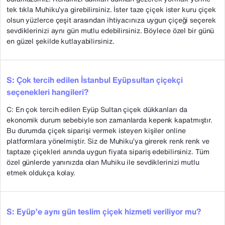
tek tıkla Muhiku’ya girebilirsiniz. İster taze çiçek ister kuru çiçek
olsun yüzlerce çeşit arasından ihtiyacınıza uygun çiçeği seçerek
sevdiklerinizi aynı gün mutlu edebilirsiniz. Böylece özel bir günü
en güzel şekilde kutlayabilirsiniz.
S: Çok tercih edilen İstanbul Eyüpsultan çiçekçi
seçenekleri hangileri?
C: En çok tercih edilen Eyüp Sultan çiçek dükkanları da
ekonomik durum sebebiyle son zamanlarda kepenk kapatmıştır.
Bu durumda çiçek siparişi vermek isteyen kişiler online
platformlara yönelmiştir. Siz de Muhiku’ya girerek renk renk ve
taptaze çiçekleri anında uygun fiyata sipariş edebilirsiniz. Tüm
özel günlerde yanınızda olan Muhiku ile sevdiklerinizi mutlu
etmek oldukça kolay.
S: Eyüp’e aynı gün teslim çiçek hizmeti veriliyor mu?