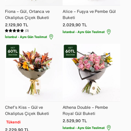
Fiona – Gül, Ortanca ve
Alice – Fuşya ve Pembe Gül
Okaliptus Çiçek Buketi
Buketi
2.129,90
TL
2.029,90
TL
(3)
İstanbul - Aynı Gün Teslimat
İstanbul - Aynı Gün Teslimat
Chef’s Kiss – Gül ve
Athena Double – Pembe
Okaliptus Çiçek Buketi
Royal Gül Buketi
2.529,90
TL
Tükendi
İstanbul - Aynı Gün Teslimat
2.229,90
TL