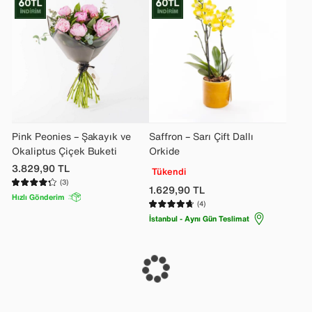
Pink Peonies – Şakayık ve
Saffron – Sarı Çift Dallı
Okaliptus Çiçek Buketi
Orkide
3.829,90
TL
Tükendi
(3)
1.629,90
TL
Hızlı Gönderim
(4)
İstanbul - Aynı Gün Teslimat