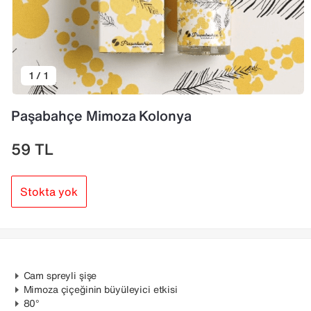
1 / 1
Paşabahçe Mimoza Kolonya
59
TL
Stokta yok
Cam spreyli şişe
Mimoza çiçeğinin büyüleyici etkisi
80°