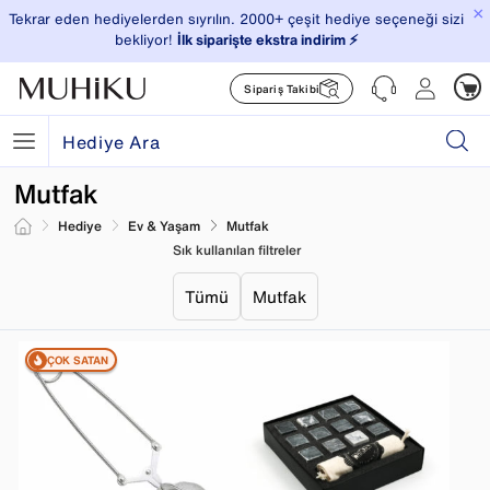
×
Tekrar eden hediyelerden sıyrılın. 2000+ çeşit hediye seçeneği sizi
bekliyor!
İlk siparişte ekstra indirim ⚡️
Sipariş Takibi
Mutfak
Hediye
Ev & Yaşam
Mutfak
Sık kullanılan filtreler
Tümü
Mutfak
ÇOK SATAN