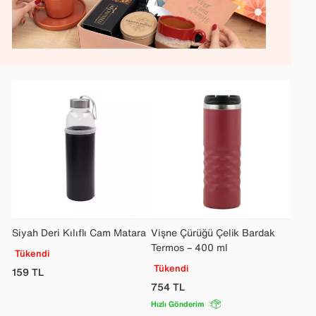
Siyah Deri Kılıflı Cam Matara
Vişne Çürüğü Çelik Bardak
Termos – 400 ml
Tükendi
Tükendi
159
TL
754
TL
Hızlı Gönderim