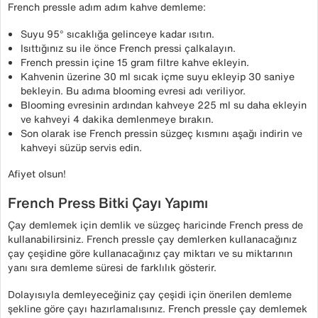
French pressle adım adım kahve demleme:
Suyu 95° sıcaklığa gelinceye kadar ısıtın.
Isıttığınız su ile önce French pressi çalkalayın.
French pressin içine 15 gram filtre kahve ekleyin.
Kahvenin üzerine 30 ml sıcak içme suyu ekleyip 30 saniye
bekleyin. Bu adıma blooming evresi adı veriliyor.
Blooming evresinin ardından kahveye 225 ml su daha ekleyin
ve kahveyi 4 dakika demlenmeye bırakın.
Son olarak ise French pressin süzgeç kısmını aşağı indirin ve
kahveyi süzüp servis edin.
Afiyet olsun!
French Press Bitki Çayı Yapımı
Çay demlemek için demlik ve süzgeç haricinde French press de
kullanabilirsiniz. French pressle çay demlerken kullanacağınız
çay çeşidine göre kullanacağınız çay miktarı ve su miktarının
yanı sıra demleme süresi de farklılık gösterir.
Dolayısıyla demleyeceğiniz çay çeşidi için önerilen demleme
şekline göre çayı hazırlamalısınız. French pressle çay demlemek