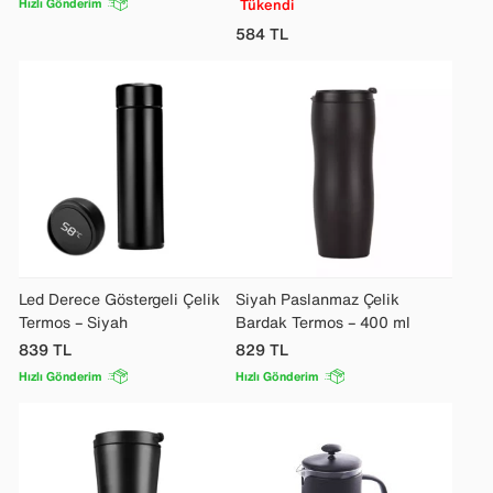
Hızlı Gönderim
Tükendi
584
TL
Led Derece Göstergeli Çelik
Siyah Paslanmaz Çelik
Termos – Siyah
Bardak Termos – 400 ml
839
TL
829
TL
Hızlı Gönderim
Hızlı Gönderim