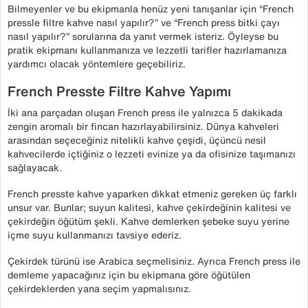
Bilmeyenler ve bu ekipmanla henüz yeni tanışanlar için “French
pressle filtre kahve nasıl yapılır?” ve “French press bitki çayı
nasıl yapılır?” sorularına da yanıt vermek isteriz. Öyleyse bu
pratik ekipmanı kullanmanıza ve lezzetli tarifler hazırlamanıza
yardımcı olacak yöntemlere geçebiliriz.
French Presste Filtre Kahve Yapımı
İki ana parçadan oluşan French press ile yalnızca 5 dakikada
zengin aromalı bir fincan hazırlayabilirsiniz. Dünya kahveleri
arasından seçeceğiniz nitelikli kahve çeşidi, üçüncü nesil
kahvecilerde içtiğiniz o lezzeti evinize ya da ofisinize taşımanızı
sağlayacak.
French presste kahve yaparken dikkat etmeniz gereken üç farklı
unsur var. Bunlar; suyun kalitesi, kahve çekirdeğinin kalitesi ve
çekirdeğin öğütüm şekli. Kahve demlerken şebeke suyu yerine
içme suyu kullanmanızı tavsiye ederiz.
Çekirdek türünü ise Arabica seçmelisiniz. Ayrıca French press ile
demleme yapacağınız için bu ekipmana göre öğütülen
çekirdeklerden yana seçim yapmalısınız.