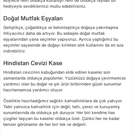
Böylece hem oldukça kullanışlı hem de oldukça faydalı bir
hediyeyle sevdiklerinizi mutlu edebilirsiniz.
Doğal Mutfak Eşyaları
Geliştikçe, çoğaldıkça ve betonlaştıkça doğaya yakınlaşma
ihtiyacımız daha da artıyor. Bu sebeple doğal mutfak
eşyalarından yana seçimler yapıyoruz. Ayrıca yaptığımız bu
seçimler sayesinde de doğayı kirleten atık kullanımı da en aza
indirebiliriz.
Hindistan Cevizi Kase
Hindistan cevizinin kabuğundan elde edilen kaseler son
zamanlarda oldukça popülerler. Yüzümüzü doğaya çevirmemize
yardımcı olan bu doğal ve şık ürün birbirinden güzel sunumlar
hazırlamamıza yardımcı oluyor.
Özellikle hazırladığımız sağlıklı kahvaltılıklara da çok yakıyor.
Tabii yalnızca kahvaltılık için değil; tatlı, çerez ve kuruyemiş
sunumlarında da oldukça şık duruyor. Her biri kendine has
çizgiler taşıyan bu kaseler oldukça özel. Çünkü her ne kadar
benzer görünseler de her biri tek ve değerli.