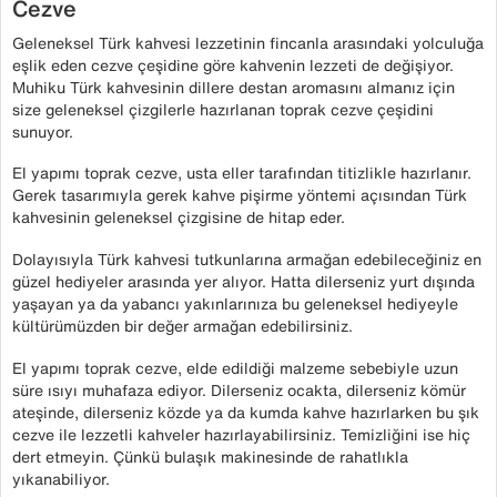
Cezve
Geleneksel Türk kahvesi lezzetinin fincanla arasındaki yolculuğa
eşlik eden cezve çeşidine göre kahvenin lezzeti de değişiyor.
Muhiku Türk kahvesinin dillere destan aromasını almanız için
size geleneksel çizgilerle hazırlanan toprak cezve çeşidini
sunuyor.
El yapımı toprak cezve, usta eller tarafından titizlikle hazırlanır.
Gerek tasarımıyla gerek kahve pişirme yöntemi açısından Türk
kahvesinin geleneksel çizgisine de hitap eder.
Dolayısıyla Türk kahvesi tutkunlarına armağan edebileceğiniz en
güzel hediyeler arasında yer alıyor. Hatta dilerseniz yurt dışında
yaşayan ya da yabancı yakınlarınıza bu geleneksel hediyeyle
kültürümüzden bir değer armağan edebilirsiniz.
El yapımı toprak cezve, elde edildiği malzeme sebebiyle uzun
süre ısıyı muhafaza ediyor. Dilerseniz ocakta, dilerseniz kömür
ateşinde, dilerseniz közde ya da kumda kahve hazırlarken bu şık
cezve ile lezzetli kahveler hazırlayabilirsiniz. Temizliğini ise hiç
dert etmeyin. Çünkü bulaşık makinesinde de rahatlıkla
yıkanabiliyor.