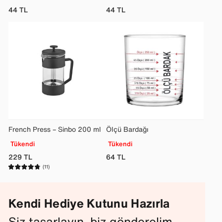
44
TL
44
TL
French Press – Sinbo 200 ml
Ölçü Bardağı
Tükendi
Tükendi
229
TL
64
TL
(11)
Kendi Hediye Kutunu Hazırla
Siz tasarlayın, biz gönderelim.