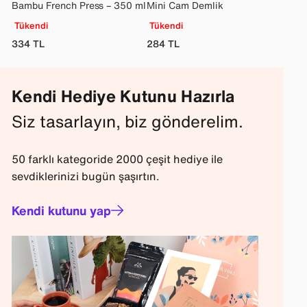
Bambu French Press – 350 ml
Mini Cam Demlik
Tükendi
Tükendi
334
TL
284
TL
Kendi Hediye Kutunu Hazırla
Siz tasarlayın, biz gönderelim.
50 farklı kategoride 2000 çeşit hediye ile
sevdiklerinizi bugün şaşırtın.
Kendi kutunu yap