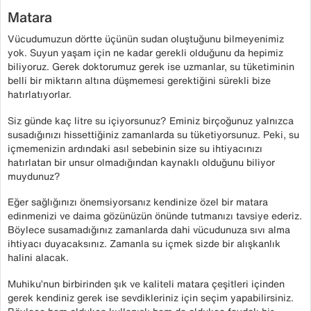
Matara
Vücudumuzun dörtte üçünün sudan oluştuğunu bilmeyenimiz
yok. Suyun yaşam için ne kadar gerekli olduğunu da hepimiz
biliyoruz. Gerek doktorumuz gerek ise uzmanlar, su tüketiminin
belli bir miktarın altına düşmemesi gerektiğini sürekli bize
hatırlatıyorlar.
Siz günde kaç litre su içiyorsunuz? Eminiz birçoğunuz yalnızca
susadığınızı hissettiğiniz zamanlarda su tüketiyorsunuz. Peki, su
içmemenizin ardındaki asıl sebebinin size su ihtiyacınızı
hatırlatan bir unsur olmadığından kaynaklı olduğunu biliyor
muydunuz?
Eğer sağlığınızı önemsiyorsanız kendinize özel bir matara
edinmenizi ve daima gözünüzün önünde tutmanızı tavsiye ederiz.
Böylece susamadığınız zamanlarda dahi vücudunuza sıvı alma
ihtiyacı duyacaksınız. Zamanla su içmek sizde bir alışkanlık
halini alacak.
Muhiku’nun birbirinden şık ve kaliteli matara çeşitleri içinden
gerek kendiniz gerek ise sevdikleriniz için seçim yapabilirsiniz.