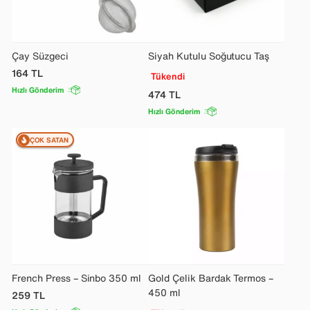
Çay Süzgeci
Siyah Kutulu Soğutucu Taş
164
TL
Tükendi
Hızlı Gönderim
474
TL
Hızlı Gönderim
ÇOK SATAN
French Press – Sinbo 350 ml
Gold Çelik Bardak Termos –
450 ml
259
TL