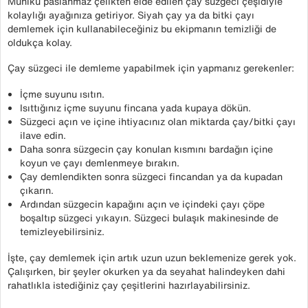
Muhiku paslanmaz çelikten elde edilen çay süzgeci çeşidiyle
kolaylığı ayağınıza getiriyor. Siyah çay ya da bitki çayı
demlemek için kullanabileceğiniz bu ekipmanın temizliği de
oldukça kolay.
Çay süzgeci ile demleme yapabilmek için yapmanız gerekenler:
İçme suyunu ısıtın.
Isıttığınız içme suyunu fincana yada kupaya dökün.
Süzgeci açın ve içine ihtiyacınız olan miktarda çay/bitki çayı
ilave edin.
Daha sonra süzgecin çay konulan kısmını bardağın içine
koyun ve çayı demlenmeye bırakın.
Çay demlendikten sonra süzgeci fincandan ya da kupadan
çıkarın.
Ardından süzgecin kapağını açın ve içindeki çayı çöpe
boşaltıp süzgeci yıkayın. Süzgeci bulaşık makinesinde de
temizleyebilirsiniz.
İşte, çay demlemek için artık uzun uzun beklemenize gerek yok.
Çalışırken, bir şeyler okurken ya da seyahat halindeyken dahi
rahatlıkla istediğiniz çay çeşitlerini hazırlayabilirsiniz.