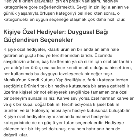
Hediye fikirleri arayanlar için en pratik yaklaşım, hediyeyi
kategorilere göre değerlendirmektir. Sevgilinizin ilgi alanları ve
günlük yaşamıyla örtüşen kategoriyi belirledikten sonra, o
kategorideki en uygun seçeneğe ulaşmak çok daha hızlı olur.
Kişiye Özel Hediyeler: Duygusal Bağı
Güçlendiren Seçenekler
Kişiye özel hediyeler, klasik ürünleri bir anda anlamlı hale
getiren en güçlü hediye tercihlerinden biridir. Üzerinde
sevgilinizin adının, baş harflerinin ya da sizin için özel bir tarihin
yer aldığı her ürün; ona sadece kendine ait olduğunu hissettiren,
her kullanımda bu duyguyu tazeleyecek bir değer taşır.
Muhiku’nun Kendi Kutunu Yap özelliğiyle, farklı kategorilerden
seçtiğiniz ürünleri tek bir hediye kutusunda bir araya getirebilir;
üzerine kişisel bir not ekleyerek sevgilinize tamamen ona özel
bir deneyim sunabilirsiniz. Kahve seviyorsa özel harman kahveler
ve şık bir kupa, doğal bakımı tercih ediyorsa kişisel bakım
ürünleri ve bir kolonya; hepsi aynı hediye kutusunda buluşabilir.
Kişiye özel hediyeler aynı zamanda manevi hediyeler
kategorisinde de en güçlü yer tutan seçeneklerdir. Hediyeye
eklenen tek bir kişisel dokunuş; onu hem hatırlanır hem de
değerli kılar.