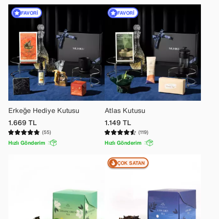
FAVORI
FAVORI
Erkeğe Hediye Kutusu
Atlas Kutusu
1.669
TL
1.149
TL
(55)
(119)
Hızlı Gönderim
Hızlı Gönderim
ÇOK SATAN