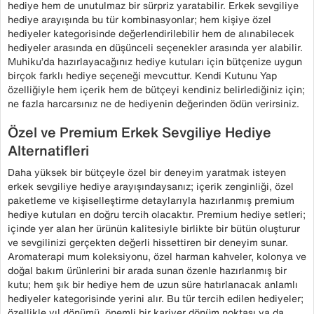
hediye hem de unutulmaz bir sürpriz yaratabilir. Erkek sevgiliye
hediye arayışında bu tür kombinasyonlar; hem kişiye özel
hediyeler kategorisinde değerlendirilebilir hem de alınabilecek
hediyeler arasında en düşünceli seçenekler arasında yer alabilir.
Muhiku’da hazırlayacağınız hediye kutuları için bütçenize uygun
birçok farklı hediye seçeneği mevcuttur. Kendi Kutunu Yap
özelliğiyle hem içerik hem de bütçeyi kendiniz belirlediğiniz için;
ne fazla harcarsınız ne de hediyenin değerinden ödün verirsiniz.
Özel ve Premium Erkek Sevgiliye Hediye
Alternatifleri
Daha yüksek bir bütçeyle özel bir deneyim yaratmak isteyen
erkek sevgiliye hediye arayışındaysanız; içerik zenginliği, özel
paketleme ve kişiselleştirme detaylarıyla hazırlanmış premium
hediye kutuları en doğru tercih olacaktır. Premium hediye setleri;
içinde yer alan her ürünün kalitesiyle birlikte bir bütün oluşturur
ve sevgilinizi gerçekten değerli hissettiren bir deneyim sunar.
Aromaterapi mum koleksiyonu, özel harman kahveler, kolonya ve
doğal bakım ürünlerini bir arada sunan özenle hazırlanmış bir
kutu; hem şık bir hediye hem de uzun süre hatırlanacak anlamlı
hediyeler kategorisinde yerini alır. Bu tür tercih edilen hediyeler;
özellikle yıl dönümü, önemli bir kariyer dönüm noktası ya da