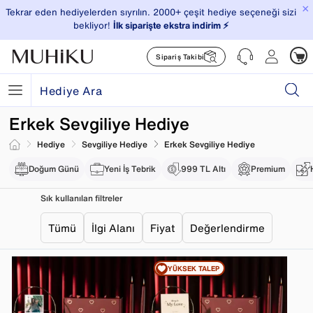
×
Tekrar eden hediyelerden sıyrılın. 2000+ çeşit hediye seçeneği sizi
bekliyor!
İlk siparişte ekstra indirim ⚡️
Sipariş Takibi
Erkek Sevgiliye Hediye
Hediye
Sevgiliye Hediye
Erkek Sevgiliye Hediye
Doğum Günü
Yeni İş Tebrik
999 TL Altı
Premium
Sık kullanılan filtreler
Tümü
İlgi Alanı
Fiyat
Değerlendirme
YÜKSEK TALEP