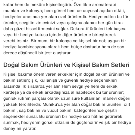
katar hem de mekânı kişiselleştirir. Özellikle aromaterapi
mumları ve kolonya; hem görsel hem de duyusal açıdan etkili,
hediyeler arasında yer alan özel ürünlerdir. Hediye edilen bu tür
ürünler, sevgilinizin evinizi veya çalışma alanını her gün biraz
daha güzel hissettirmesini sağlar. Dekoratif ürünleri tek başına
veya bir hediye kutusu içinde diğer ürünlerle birleştirerek
verebilirsiniz. Bir mum, bir kolonya ve kişisel bir not; uygun bir
hediye kombinasyonu olarak hem bütçe dostudur hem de son
derece düşünceli bir jest oluşturur.
Doğal Bakım Ürünleri ve Kişisel Bakım Setleri
Kişisel bakıma önem veren erkekler için doğal bakım ürünleri ve
bakım setleri; şık, kullanışlı ve güvenli hediye seçenekleri
arasında ilk sıralarda yer alır. Hem sevgiliye hem de erkek
kardeşe ya da erkek arkadaşınıza alınabilecek bu tür ürünler;
günlük rutinin parçası olarak uzun süre kullanılan, manevi değeri
yüksek tercihlerdir. Muhiku’da yer alan doğal bakım ürünleri; cilt
bakımı, saç bakımı ve vücut bakımı kategorilerinde çeşitli
seçenekler sunar. Bu ürünleri bir hediye seti hâline getirerek
sunmak, hediyenin görsel etkisini de güçlendirir ve şık bir hediye
deneyimi yaratır.