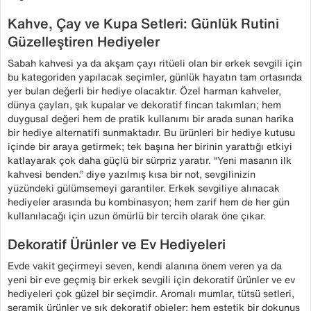
Kahve, Çay ve Kupa Setleri: Günlük Rutini
Güzelleştiren Hediyeler
Sabah kahvesi ya da akşam çayı ritüeli olan bir erkek sevgili için
bu kategoriden yapılacak seçimler, günlük hayatın tam ortasında
yer bulan değerli bir hediye olacaktır. Özel harman kahveler,
dünya çayları, şık kupalar ve dekoratif fincan takımları; hem
duygusal değeri hem de pratik kullanımı bir arada sunan harika
bir hediye alternatifi sunmaktadır. Bu ürünleri bir hediye kutusu
içinde bir araya getirmek; tek başına her birinin yarattığı etkiyi
katlayarak çok daha güçlü bir sürpriz yaratır. “Yeni masanın ilk
kahvesi benden.” diye yazılmış kısa bir not, sevgilinizin
yüzündeki gülümsemeyi garantiler. Erkek sevgiliye alınacak
hediyeler arasında bu kombinasyon; hem zarif hem de her gün
kullanılacağı için uzun ömürlü bir tercih olarak öne çıkar.
Dekoratif Ürünler ve Ev Hediyeleri
Evde vakit geçirmeyi seven, kendi alanına önem veren ya da
yeni bir eve geçmiş bir erkek sevgili için dekoratif ürünler ve ev
hediyeleri çok güzel bir seçimdir. Aromalı mumlar, tütsü setleri,
seramik ürünler ve şık dekoratif objeler; hem estetik bir dokunuş