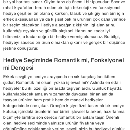
bir yol haritası sunar. Giyim tarzı da önemli bir ipucudur: Spor ve
rahat kıyafetleri tercih eden biri için teknolojik ve fonksiyonel
hediye çeşitleri ön plana çıkarken, klasik ve şık giyinen biri için
erkek aksesuarları ya da kişisel bakım ürünleri çok daha yerinde
bir seçim olacaktır. Hediye alacağınız kişinin ilgi alanlarını,
kullandığı eşyaları ve günlük alışkanlıklarını ne kadar iyi
bilirseniz, o kadar doğru bir hediye vermiş olursunuz. Bu bilgi,
hediyeyi sadece bir ürün olmaktan çıkarır ve gerçek bir düşünce
jestine dönüştürür.
Hediye Seçiminde Romantik mi, Fonksiyonel
mi Dengesi
Erkek sevgiliye hediye arayışında en sık karşılaşılan ikilem
şudur: Romantik mi olsun, yoksa işlevsel mi? Aslında en etkili
hediyeler bu iki özelliği bir arada taşıyanlardır. Günlük hayatta
kullanılabilecek ama aynı zamanda duygusal bir anlam da
taşıyan ürünler, hem pratik hem de manevi hediyeler
kategorisinde öne çıkar. Örneğin kişiye özel tasarımlı bir hediye
kutusu; içindeki ürünlerin her birini işlevsel kılarken, hazırlanma
biçimiyle birlikte son derece romantik bir anlam taşır. Önemli
olan, hediye seçiminde yalnızca ürünün fiyatına veya
görünümüne odaklanmak yerine, sevgilinizin bu hediyeyi günlük