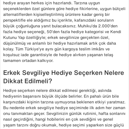
hediye arayan herkes için hazırlandı. Tarzına uygun
seçeneklerden özel günlere göre hediye fikirlerine, uygun bütçeli
alternatiflerden kişiselleştirilmiş ürünlere kadar geniş bir
perspektifle ele aldığımız bu içerikte, kafanızdaki soruların
büyük çoğunluğuna yanıt bulacaksınız. Muhiku’da 2.000’den
fazla hediye seçeneği, 50’den fazla hediye kategorisi ve Kendi
Kutunu Yap özelliğiyle; erkek sevgilinize gerçekten özel,
düşünülmüş ve anlamlı bir hediye hazırlamak artık çok daha
kolay. Tüm Türkiye’ye aynı gün kargoya teslim imkânı ve
koşulsuz iade garantisiyle de hediye alırken yaşanan telaş
tamamen ortadan kalkıyor.
Erkek Sevgiliye Hediye Seçerken Nelere
Dikkat Edilmeli?
Hediye seçerken nelere dikkat edilmesi gerektiği, aslında
hediyenin başarısını büyük ölçüde belirler. En pahalı ürün bile
karşınızdaki kişinin tarzına uymuyorsa beklenen etkiyi yaratmaz.
Bu nedenle erkek sevgiliye hediye seçiminde ilk adım her zaman
onu tanımaktan geçer. Sevgilinizin günlük rutinini, hafta sonlarını
nasıl geçirdiğini, hangi hobilerini en çok sevdiğini ve genel
yaşam tarzını doğru okumak, hediye seçimi yaparken size güçlü