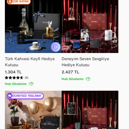
ÇOK SATAN
Türk Kahvesi Keyfi Hediye
Deneyim Seven Sevgiliye
Kutusu
Hediye Kutusu
1.304
TL
2.427
TL
(6)
Hızlı Gönderim
Hızlı Gönderim
ÜCRETSIZ TESLIMAT