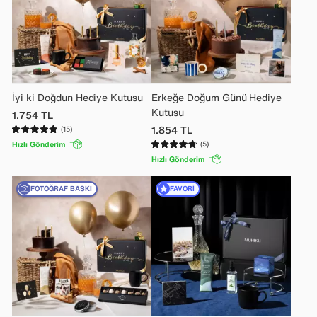
İyi ki Doğdun Hediye Kutusu
Erkeğe Doğum Günü Hediye
Kutusu
1.754
TL
1.854
TL
(15)
Hızlı Gönderim
(5)
Hızlı Gönderim
FOTOĞRAF BASKI
FAVORI