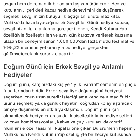
uygun hem de romantik bir anlam taşıyan ürünlerdir. Hediye
kutularını, içerikleri kadar hediye deneyimini de düşünerek
seçmek; sevgilinizin kutuyu ilk açtığı anı unutulmaz kılar.
Muhiku’da hazırlayacağınız bir Sevgililer Günü hediye kutusu;
sevgilinizin ilgi alanlarına göre şekillenen, Kendi Kutunu Yap
özelliğiyle özelleştirilen ve aynı gün kargoya verilerek kapısına
ulaşan bir deneyim sunar. 1.000.000’dan fazla mutlu teslimat ve
%98,23 memnuniyet oranıyla bu hediye, gerçekten
gülümsetecek bir sürpriz olacaktır.
Doğum Günü için Erkek Sevgiliye Anlamlı
Hediyeler
Doğum günü, karşınızdaki kişiye “İyi ki varsın!” demenin en güçlü
fırsatlarından biridir. Erkek sevgiliye doğum günü hediyesi
seçerken, onun uzun süredir istediği ama kendine almadığı bir
ürünü seçmek; ya da günlük hayatını doğrudan kolaylaştıracak
bir şey düşünmek en etkili yaklaşımdır. Doğum günü için
alınabilecek hediyeler arasında; kişiselleştirilmiş hediye setleri,
kolonya kombinasyonları, kahve ve çay kutuları, dekoratif
mumlar ile özel tasarımlı kupalar öne çıkar. Bu ürünlerin hepsini,
Muhiku’nun Kendi Kutunu Yap özelliğiyle bir hediye kutusunda