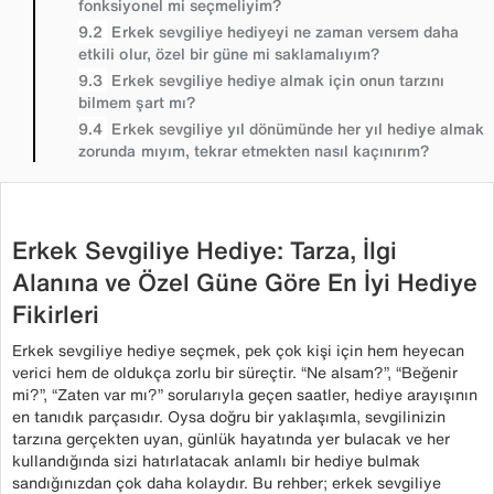
fonksiyonel mi seçmeliyim?
Erkek sevgiliye hediyeyi ne zaman versem daha
etkili olur, özel bir güne mi saklamalıyım?
Erkek sevgiliye hediye almak için onun tarzını
bilmem şart mı?
Erkek sevgiliye yıl dönümünde her yıl hediye almak
zorunda mıyım, tekrar etmekten nasıl kaçınırım?
Erkek Sevgiliye Hediye: Tarza, İlgi
Alanına ve Özel Güne Göre En İyi Hediye
Fikirleri
Erkek sevgiliye hediye seçmek, pek çok kişi için hem heyecan
verici hem de oldukça zorlu bir süreçtir. “Ne alsam?”, “Beğenir
mi?”, “Zaten var mı?” sorularıyla geçen saatler, hediye arayışının
en tanıdık parçasıdır. Oysa doğru bir yaklaşımla, sevgilinizin
tarzına gerçekten uyan, günlük hayatında yer bulacak ve her
kullandığında sizi hatırlatacak anlamlı bir hediye bulmak
sandığınızdan çok daha kolaydır. Bu rehber; erkek sevgiliye