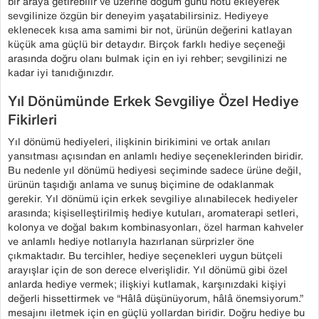
bir araya getirebilir ve üzerine doğum günü notu ekleyerek
sevgilinize özgün bir deneyim yaşatabilirsiniz. Hediyeye
eklenecek kısa ama samimi bir not, ürünün değerini katlayan
küçük ama güçlü bir detaydır. Birçok farklı hediye seçeneği
arasında doğru olanı bulmak için en iyi rehber; sevgilinizi ne
kadar iyi tanıdığınızdır.
Yıl Dönümünde Erkek Sevgiliye Özel Hediye
Fikirleri
Yıl dönümü hediyeleri, ilişkinin birikimini ve ortak anıları
yansıtması açısından en anlamlı hediye seçeneklerinden biridir.
Bu nedenle yıl dönümü hediyesi seçiminde sadece ürüne değil,
ürünün taşıdığı anlama ve sunuş biçimine de odaklanmak
gerekir. Yıl dönümü için erkek sevgiliye alınabilecek hediyeler
arasında; kişiselleştirilmiş hediye kutuları, aromaterapi setleri,
kolonya ve doğal bakım kombinasyonları, özel harman kahveler
ve anlamlı hediye notlarıyla hazırlanan sürprizler öne
çıkmaktadır. Bu tercihler, hediye seçenekleri uygun bütçeli
arayışlar için de son derece elverişlidir. Yıl dönümü gibi özel
anlarda hediye vermek; ilişkiyi kutlamak, karşınızdaki kişiyi
değerli hissettirmek ve “Hâlâ düşünüyorum, hâlâ önemsiyorum.”
mesajını iletmek için en güçlü yollardan biridir. Doğru hediye bu