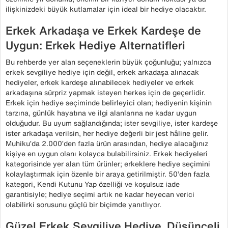
ilişkinizdeki büyük kutlamalar için ideal bir hediye olacaktır.
Erkek Arkadaşa ve Erkek Kardeşe de
Uygun: Erkek Hediye Alternatifleri
Bu rehberde yer alan seçeneklerin büyük çoğunluğu; yalnızca
erkek sevgiliye hediye için değil, erkek arkadaşa alınacak
hediyeler, erkek kardeşe alınabilecek hediyeler ve erkek
arkadaşına sürpriz yapmak isteyen herkes için de geçerlidir.
Erkek için hediye seçiminde belirleyici olan; hediyenin kişinin
tarzına, günlük hayatına ve ilgi alanlarına ne kadar uygun
olduğudur. Bu uyum sağlandığında; ister sevgiliye, ister kardeşe
ister arkadaşa verilsin, her hediye değerli bir jest hâline gelir.
Muhiku’da 2.000’den fazla ürün arasından, hediye alacağınız
kişiye en uygun olanı kolayca bulabilirsiniz. Erkek hediyeleri
kategorisinde yer alan tüm ürünler; erkeklere hediye seçimini
kolaylaştırmak için özenle bir araya getirilmiştir. 50’den fazla
kategori, Kendi Kutunu Yap özelliği ve koşulsuz iade
garantisiyle; hediye seçimi artık ne kadar heyecan verici
olabilirki sorusunu güçlü bir biçimde yanıtlıyor.
Güzel Erkek Sevgiliye Hediye, Düşünceli