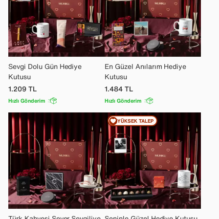
Sevgi Dolu Gün Hediye
En Güzel Anılarım Hediye
Kutusu
Kutusu
1.209
TL
1.484
TL
Hızlı Gönderim
Hızlı Gönderim
YÜKSEK TALEP
Türk Kahvesi Sever Sevgiliye
Seninle Güzel Hediye Kutusu