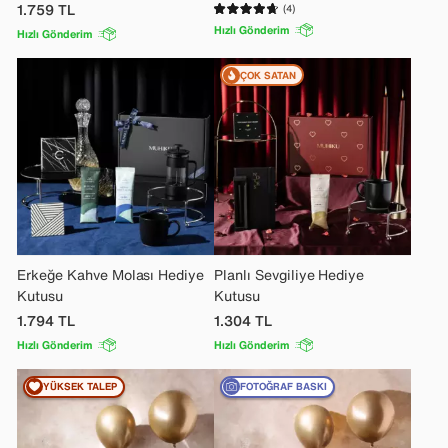
1.759
TL
(4)
Hızlı Gönderim
Hızlı Gönderim
ÇOK SATAN
Erkeğe Kahve Molası Hediye
Planlı Sevgiliye Hediye
Kutusu
Kutusu
1.794
TL
1.304
TL
Hızlı Gönderim
Hızlı Gönderim
YÜKSEK TALEP
FOTOĞRAF BASKI