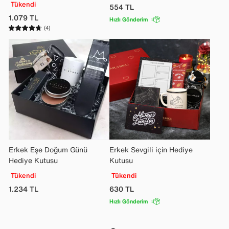
Tükendi
554
TL
1.079
TL
Hızlı Gönderim
(4)
Erkek Eşe Doğum Günü
Erkek Sevgili için Hediye
Hediye Kutusu
Kutusu
Tükendi
Tükendi
1.234
TL
630
TL
Hızlı Gönderim