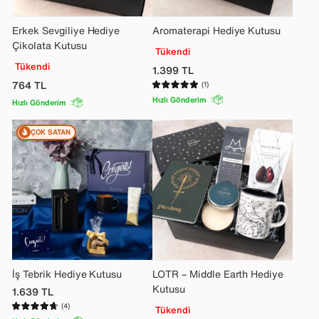
Erkek Sevgiliye Hediye
Aromaterapi Hediye Kutusu
Çikolata Kutusu
Tükendi
Tükendi
1.399
TL
764
TL
(1)
Hızlı Gönderim
Hızlı Gönderim
ÇOK SATAN
İş Tebrik Hediye Kutusu
LOTR – Middle Earth Hediye
Kutusu
1.639
TL
(4)
Tükendi