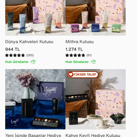
Dünya Kahveleri Kutusu
Mithra Kutusu
944
TL
1.274
TL
(265)
(61)
Hızlı Gönderim
Hızlı Gönderim
YÜKSEK TALEP
Yeni İşinde Başarılar Hediye
Kahve Keyfi Hediye Kutusu