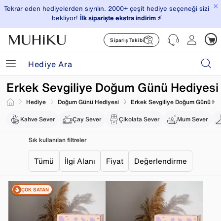
×
Tekrar eden hediyelerden sıyrılın. 2000+ çeşit hediye seçeneği sizi
bekliyor!
İlk siparişte ekstra indirim ⚡️
Sipariş Takibi
Erkek Sevgiliye Doğum Günü Hediyesi
Hediye
Doğum Günü Hediyesi
Erkek Sevgiliye Doğum Günü He
Kahve Sever
Çay Sever
Çikolata Sever
Mum Sever
Sık kullanılan filtreler
Tümü
İlgi Alanı
Fiyat
Değerlendirme
ÇOK SATAN