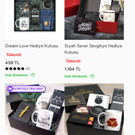
Dream Love Hediye Kutusu
Siyah Sever Sevgiliye Hediye
Kutusu
Tükendi
Tükendi
439
TL
1.184
TL
(2)
Hızlı Gönderim
Hızlı Gönderim
ÜCRETSIZ TESLIMAT