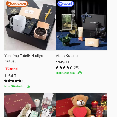
ÇOK SATAN
FAVORI
Yeni Yaş Tebrik Hediye
Atlas Kutusu
Kutusu
1.149
TL
(119)
Tükendi
Hızlı Gönderim
1.164
TL
(1)
Hızlı Gönderim