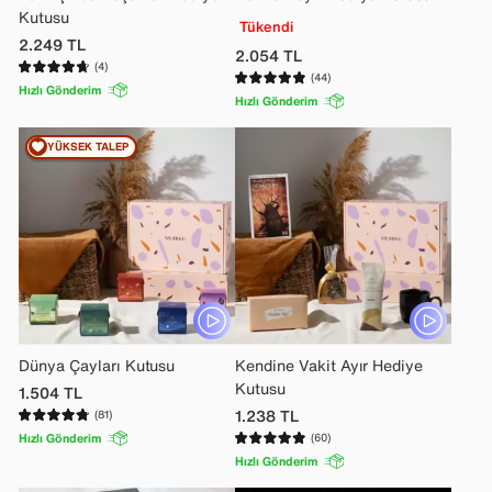
Kutusu
Tükendi
2.249
TL
2.054
TL
(4)
(44)
Hızlı Gönderim
Hızlı Gönderim
YÜKSEK TALEP
Dünya Çayları Kutusu
Kendine Vakit Ayır Hediye
Kutusu
1.504
TL
1.238
TL
(81)
Hızlı Gönderim
(60)
Hızlı Gönderim