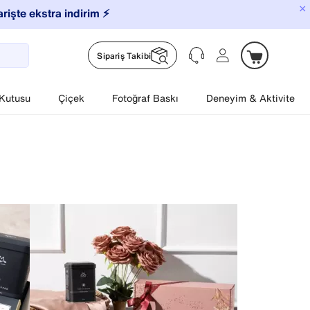
×
arişte ekstra indirim ⚡️
Sipariş Takibi
 Kutusu
Çiçek
Fotoğraf Baskı
Deneyim & Aktivite