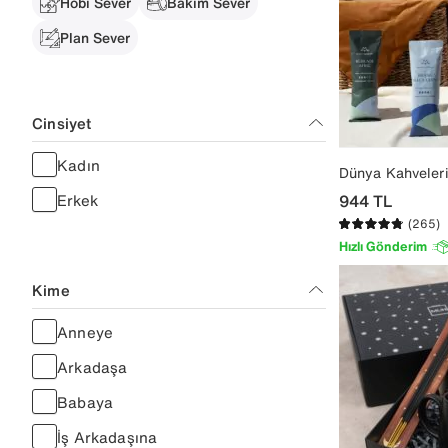
Hobi Sever
Bakım Sever
Plan Sever
Cinsiyet
Kadın
Dünya Kahveler
Erkek
944
TL
(265)
Hızlı Gönderim
Kime
Anneye
Arkadaşa
Babaya
İş Arkadaşına