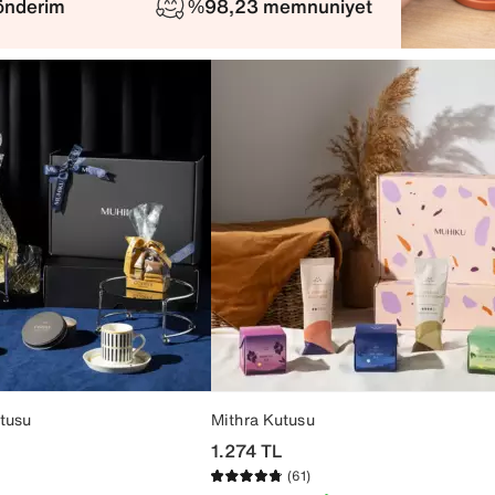
gönderim
%98,23 memnuniyet
tusu
Mithra Kutusu
1.274
TL
(61)