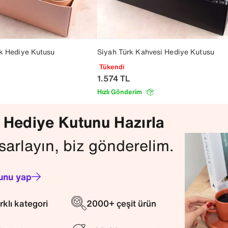
ik Hediye Kutusu
Siyah Türk Kahvesi Hediye Kutusu
Tükendi
1.574
TL
Hızlı Gönderim
 Hediye Kutunu Hazırla
sarlayın, biz gönderelim.
unu yap
rklı kategori
2000+ çeşit ürün