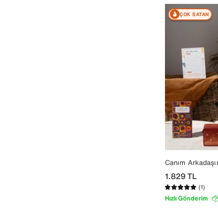
ÇOK SATAN
Canım Arkadaşı
1.829
TL
(1)
Hızlı Gönderim