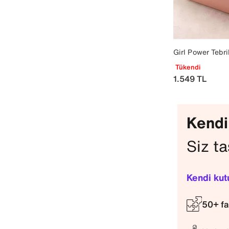
Girl Power Tebr
Tükendi
1.549
TL
Kendi
Siz ta
Kendi kut
50+ fa