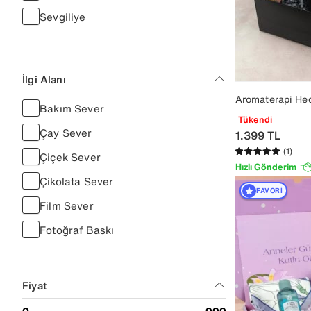
Sevgiliye
İlgi Alanı
Aromaterapi He
Bakım Sever
Tükendi
Çay Sever
1.399
TL
(1)
Çiçek Sever
Hızlı Gönderim
Çikolata Sever
FAVORI
Film Sever
Fotoğraf Baskı
Hobi Sever
Kahve Sever
Fiyat
Kitap Sever