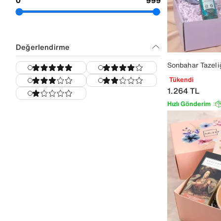
Mum Sever
Plan Sever
Tütsü Sever
Değerlendirme
Hayvansever
Sonbahar Tazeli
Kurumsal
Tükendi
1.264
TL
Hızlı Gönderim