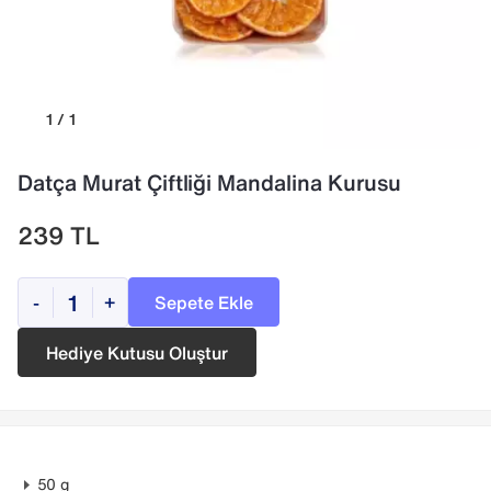
1 / 1
Datça Murat Çiftliği Mandalina Kurusu
239
TL
Sepete Ekle
-
+
Hediye Kutusu Oluştur
50 g