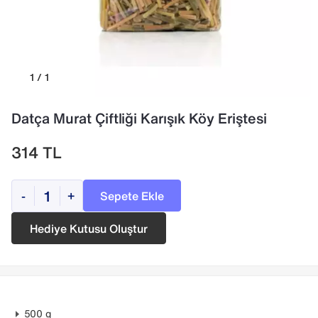
1 / 1
Datça Murat Çiftliği Karışık Köy Eriştesi
314
TL
Sepete Ekle
-
+
Hediye Kutusu Oluştur
500 g