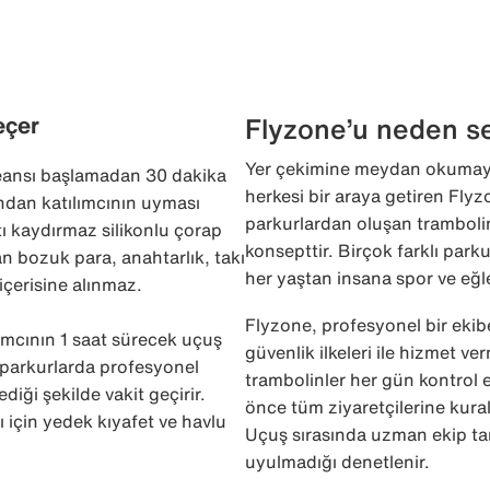
eçer
Flyzone’u neden se
Yer çekimine meydan okumayı 
seansı başlamadan 30 dakika
herkesi bir araya getiren Flyz
ından katılımcının uyması
parkurlardan oluşan trambolin
ltı kaydırmaz silikonlu çorap
konsepttir. Birçok farklı park
an bozuk para, anahtarlık, takı
her yaştan insana spor ve eğl
içerisine alınmaz.
Flyzone, profesyonel bir ekib
lımcının 1 saat sürecek uçuş
güvenlik ilkeleri ile hizmet ve
li parkurlarda profesyonel
trambolinler her gün kontrol 
diği şekilde vakit geçirir.
önce tüm ziyaretçilerine kuralla
 için yedek kıyafet ve havlu
Uçuş sırasında uzman ekip ta
uyulmadığı denetlenir.