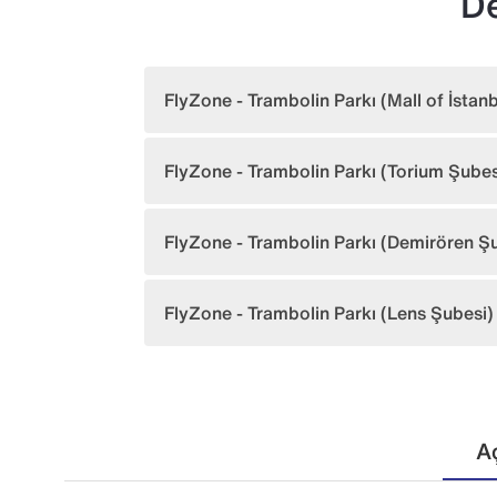
De
FlyZone - Trambolin Parkı (Mall of İstanb
FlyZone - Trambolin Parkı (Torium Şubes
FlyZone - Trambolin Parkı (Demirören Ş
FlyZone - Trambolin Parkı (Lens Şubesi)
A