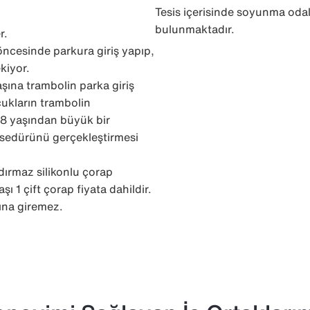
Tesis içerisinde soyunma odal
bulunmaktadır.
r.
ncesinde parkura giriş yapıp,
kiyor.
başına trambolin parka giriş
cukların trambolin
 18 yaşından büyük bir
prosedürünü gerçekleştirmesi
dırmaz silikonlu çorap
şı 1 çift çorap fiyata dahildir.
ına giremez.