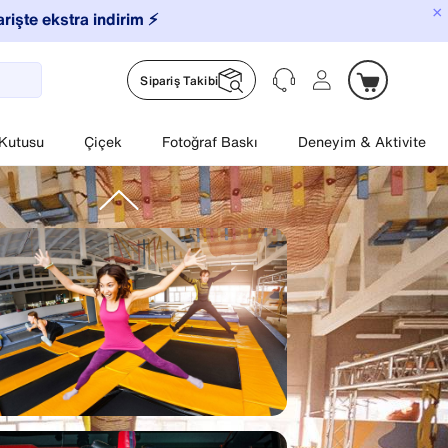
×
arişte ekstra indirim ⚡️
Sipariş Takibi
 Kutusu
Çiçek
Fotoğraf Baskı
Deneyim & Aktivite