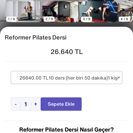
1 / 9
2 / 9
3 / 9
4 / 9
Reformer Pilates Dersi
26.640
TL
26640.00 TL
10 ders (her biri 50 dakika)
1 kişi
-
+
Sepete Ekle
Reformer Pilates Dersi Nasıl Geçer?