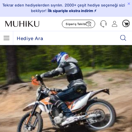
×
Tekrar eden hediyelerden sıyrılın. 2000+ çeşit hediye seçeneği sizi
bekliyor!
İlk siparişte ekstra indirim ⚡️
Sipariş Takibi