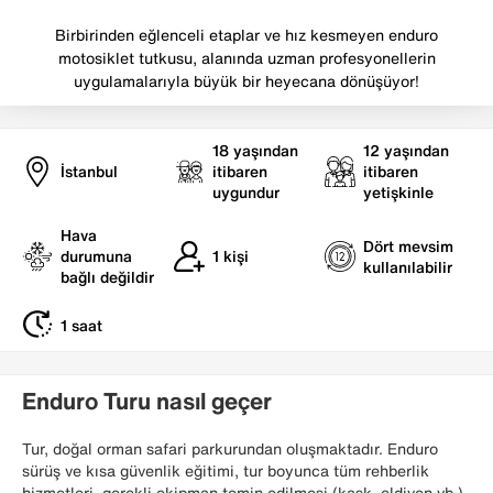
Birbirinden eğlenceli etaplar ve hız kesmeyen enduro
motosiklet tutkusu, alanında uzman profesyonellerin
uygulamalarıyla büyük bir heyecana dönüşüyor!
18
yaşından
12
yaşından
İstanbul
itibaren
itibaren
uygundur
yetişkinle
Hava
Dört mevsim
durumuna
1
kişi
kullanılabilir
bağlı değildir
1 saat
Enduro Turu nasıl geçer
Tur, doğal orman safari parkurundan oluşmaktadır. Enduro
sürüş ve kısa güvenlik eğitimi, tur boyunca tüm rehberlik
hizmetleri, gerekli ekipman temin edilmesi (kask, eldiven vb.)