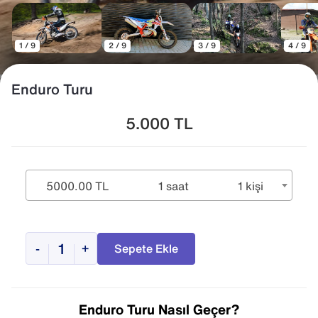
1 / 9
2 / 9
3 / 9
4 / 9
Enduro Turu
5.000
TL
5000.00 TL
1 saat
1 kişi
-
+
Sepete Ekle
Enduro Turu Nasıl Geçer?