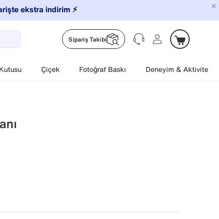
×
arişte ekstra indirim ⚡️
Sipariş Takibi
 Kutusu
Çiçek
Fotoğraf Baskı
Deneyim & Aktivite
anı