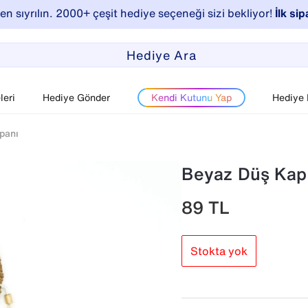
n sıyrılın. 2000+ çeşit hediye seçeneği sizi bekliyor!
İlk sip
eri
Hediye Gönder
Kendi Kutunu Yap
Hediye
panı
Beyaz Düş Kap
89
TL
Stokta yok