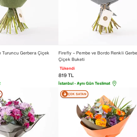
e Turuncu Gerbera Çiçek
Firefly – Pembe ve Bordo Renkli Gerb
Çiçek Buketi
Tükendi
819
TL
İstanbul - Aynı Gün Teslimat
P
ÇOK SATAN