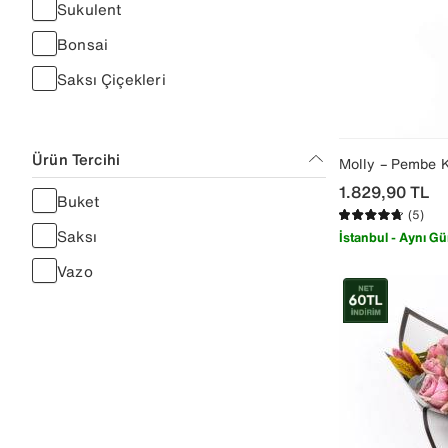
Sukulent
Somon
Bonsai
Saksı Çiçekleri
Ürün Tercihi
Molly – Pembe K
1.829,90
TL
Buket
(5)
Saksı
İstanbul - Aynı Gü
Vazo