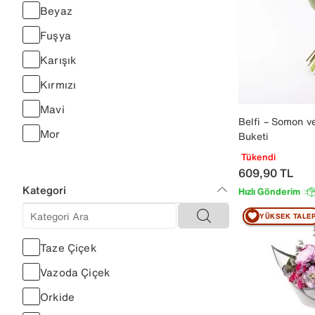
Beyaz
Fuşya
Karışık
Kırmızı
Mavi
Belfi – Somon v
Mor
Buketi
Pembe
Tükendi
609,90
TL
Sarı
Kategori
Hızlı Gönderim
Turuncu
YÜKSEK TALE
Yeşil
Taze Çiçek
Bordo
Vazoda Çiçek
Lila
Orkide
Mercan