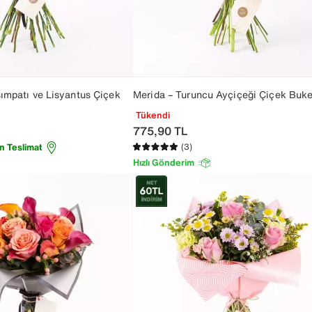
ımpatı ve Lisyantus Çiçek
Merida – Turuncu Ayçiçeği Çiçek Buke
Tükendi
775,90
TL
n Teslimat
(3)
Hızlı Gönderim