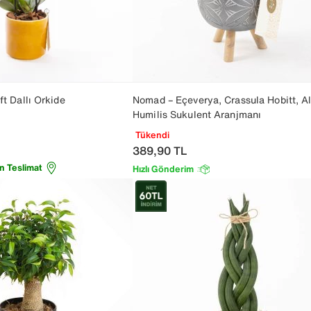
ft Dallı Orkide
Nomad – Eçeverya, Crassula Hobitt, A
Humilis Sukulent Aranjmanı
Tükendi
389,90
TL
n Teslimat
Hızlı Gönderim