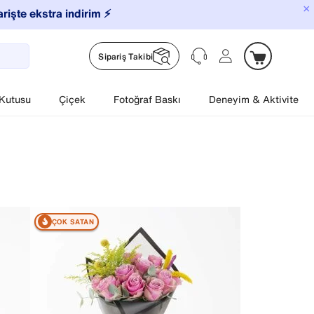
×
arişte ekstra indirim ⚡️
Sipariş Takibi
 Kutusu
Çiçek
Fotoğraf Baskı
Deneyim & Aktivite
ÇOK SATAN