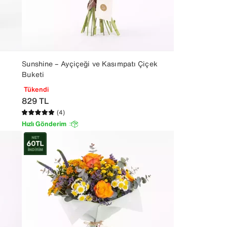
Sunshine – Ayçiçeği ve Kasımpatı Çiçek
Buketi
Tükendi
829
TL
(4)
Hızlı Gönderim