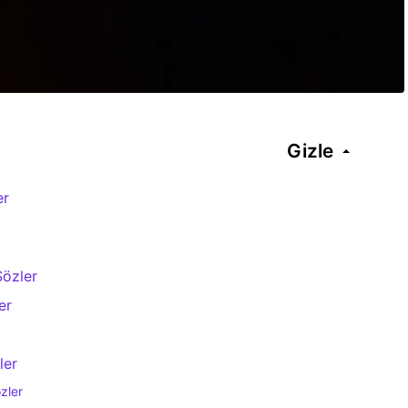
Gizle
er
Sözler
er
ler
özler