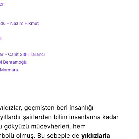
er
ürdü – Nazım Hikmet
i
r – Cahit Sıtkı Tarancı
ol Behramoğlu
n Marmara
ldızlar, geçmişten beri insanlığı
llardır şairlerden bilim insanlarına kadar
 bu gökyüzü mücevherleri, hem
mbolü olmuş. Bu sebeple de
yıldızlarla