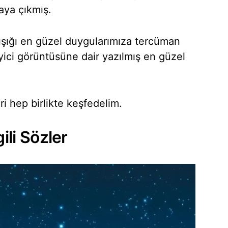
aya çıkmış.
an ışığı en güzel duygularımıza tercüman
eyici görüntüsüne dair yazılmış en güzel
leri hep birlikte keşfedelim.
gili Sözler