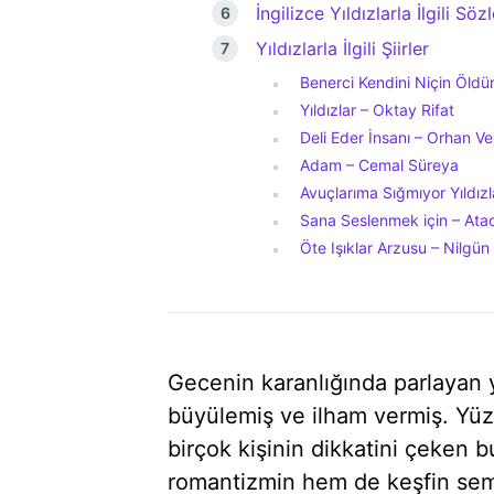
İngilizce Yıldızlarla İlgili Sözl
Yıldızlarla İlgili Şiirler
Benerci Kendini Niçin Öld
Yıldızlar – Oktay Rifat
Deli Eder İnsanı – Orhan Vel
Adam – Cemal Süreya
Avuçlarıma Sığmıyor Yıldızla
Sana Seslenmek için – Ata
Öte Işıklar Arzusu – Nilgü
Gecenin karanlığında parlayan yı
büyülemiş ve ilham vermiş. Yüzyı
birçok kişinin dikkatini çeken
romantizmin hem de keşfin se