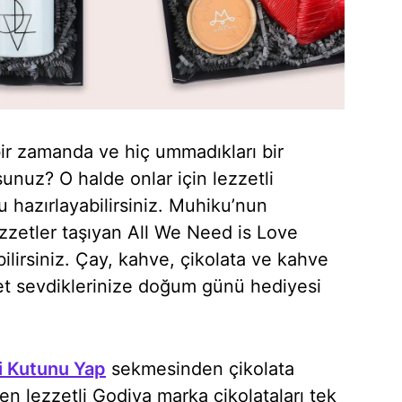
bir zamanda ve hiç ummadıkları bir
unuz? O halde onlar için lezzetli
tu hazırlayabilirsiniz. Muhiku’nun
lezzetler taşıyan All We Need is Love
irsiniz. Çay, kahve, çikolata ve kahve
et sevdiklerinize doğum günü hediyesi
i Kutunu Yap
sekmesinden çikolata
den lezzetli Godiva marka çikolataları tek