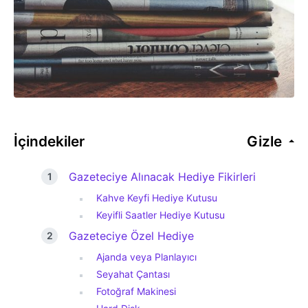
İçindekiler
Gizle
Gazeteciye Alınacak Hediye Fikirleri
Kahve Keyfi Hediye Kutusu
Keyifli Saatler Hediye Kutusu
Gazeteciye Özel Hediye
Ajanda veya Planlayıcı
Seyahat Çantası
Fotoğraf Makinesi