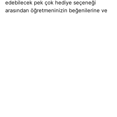
edebilecek pek çok hediye seçeneği
arasından öğretmeninizin beğenilerine ve
bütçenize göre tercihte bulunabilirsiniz.
Öğretmenler Günü’nde öğretmenime ne
hediye alabilirim diye düşünüyorsanız, işte
işinize yarayacak birkaç hediye önerisi!
Öğretmenime Ne Hediye
Alabilirim?