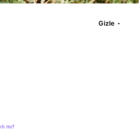
Gizle
lı mı?