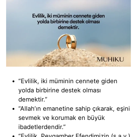
“Evlilik, iki müminin cennete giden
yolda birbirine destek olması
demektir.”
“Allah’ın emanetine sahip çıkarak, eşini
sevmek ve korumak en büyük
ibadetlerdendir.”
“Evlilik, Peygamber Efendimizin (s.a.v.)