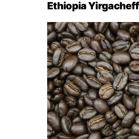
Ethiopia Yirgacheff