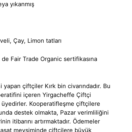
eya yıkanmış
eli, Çay, Limon tatları
e Fair Trade Organic sertifikasına
i yapan çiftçiler Kırk bin civarındadır. Bu
peratifini içeren Yirgacheffe Çiftçi
 üyedirler. Kooperatifleşme çiftçilere
unda destek olmakta, Pazar verimliliğini
nin itibarını artırmaktadır. Ödemeler
hasat mevsiminde çiftçilere büyük