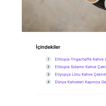
İçindekiler
Ethiopia Yirgacheffe Kahve 
Ethiopia Sidamo Kahve Çekir
Etiyopya Limu Kahve Çekirde
Dünya Kahveleri Kapınıza Gel