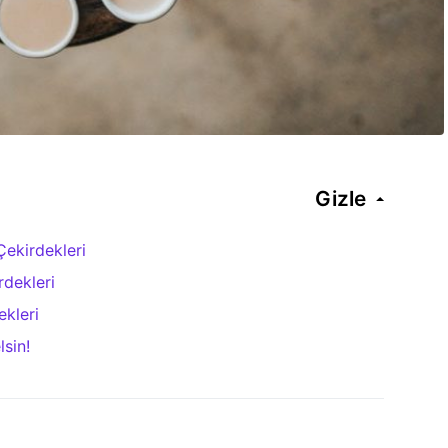
Gizle
Çekirdekleri
dekleri
kleri
sin!