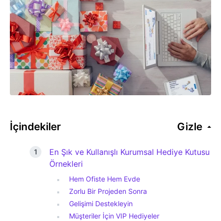
İçindekiler
Gizle
En Şık ve Kullanışlı Kurumsal Hediye Kutusu
Örnekleri
Hem Ofiste Hem Evde
Zorlu Bir Projeden Sonra
Gelişimi Destekleyin
Müşteriler İçin VIP Hediyeler