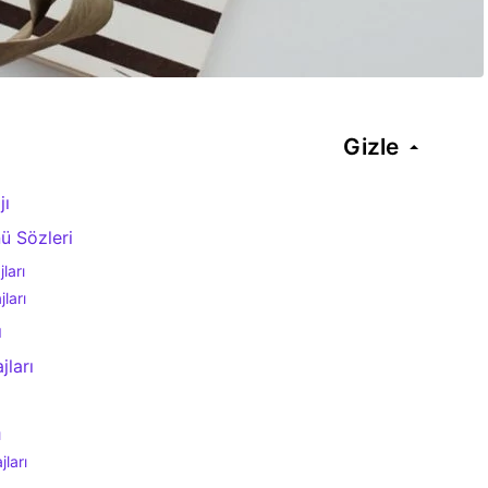
Gizle
jı
 Sözleri
ları
ları
ı
ları
ı
ları