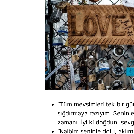
“Tüm mevsimleri tek bir gün
sığdırmaya razıyım. Seninl
zamanı. İyi ki doğdun, sevgi
“Kalbim seninle dolu, aklım