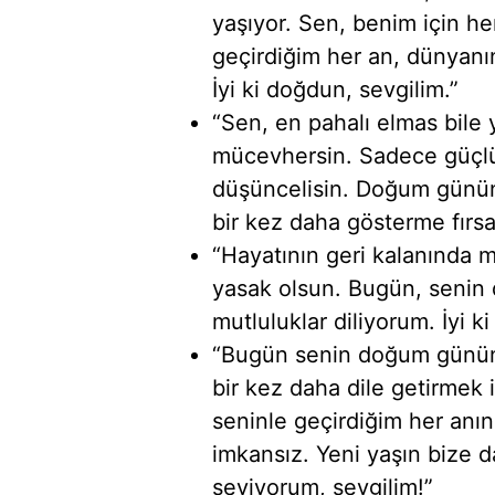
yaşıyor. Sen, benim için h
geçirdiğim her an, dünyanın
İyi ki doğdun, sevgilim.”
“Sen, en pahalı elmas bile y
mücevhersin. Sadece güçlü 
düşüncelisin. Doğum günün,
bir kez daha gösterme fırsat
“Hayatının geri kalanında m
yasak olsun. Bugün, seni
mutluluklar diliyorum. İyi k
“Bugün senin doğum günün
bir kez daha dile getirmek 
seninle geçirdiğim her anın
imkansız. Yeni yaşın bize d
seviyorum, sevgilim!”