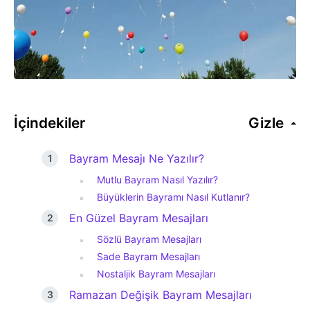
İçindekiler
Gizle
Bayram Mesajı Ne Yazılır?
Mutlu Bayram Nasıl Yazılır?
Büyüklerin Bayramı Nasıl Kutlanır?
En Güzel Bayram Mesajları
Sözlü Bayram Mesajları
Sade Bayram Mesajları
Nostaljik Bayram Mesajları
Ramazan Değişik Bayram Mesajları