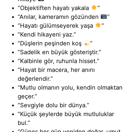
“Objektiften hayatı yakala
”
“Anılar, kameramın gözünden
”
“Hayatı gülümseyerek yaşa
”
“Kendi hikayeni yaz.”
“Düşlerin peşinden koş
”
“Sadelik en büyük gösteriştir.”
“Kalbinle gör, ruhunla hisset.”
“Hayat bir macera, her anını
değerlendir.”
“Mutlu olmanın yolu, kendin olmaktan
geçer.”
“Sevgiyle dolu bir dünya.”
“Küçük şeylerde büyük mutluluklar
bul.”
“Güneş her gün yeniden doğar, umut