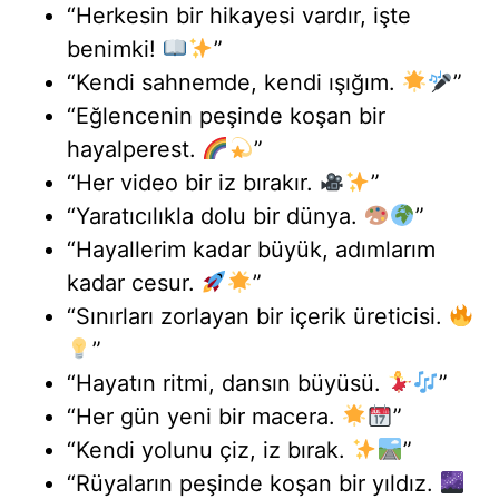
“Herkesin bir hikayesi vardır, işte
benimki!
”
“Kendi sahnemde, kendi ışığım.
”
“Eğlencenin peşinde koşan bir
hayalperest.
”
“Her video bir iz bırakır.
”
“Yaratıcılıkla dolu bir dünya.
”
“Hayallerim kadar büyük, adımlarım
kadar cesur.
”
“Sınırları zorlayan bir içerik üreticisi.
”
“Hayatın ritmi, dansın büyüsü.
”
“Her gün yeni bir macera.
”
“Kendi yolunu çiz, iz bırak.
”
“Rüyaların peşinde koşan bir yıldız.