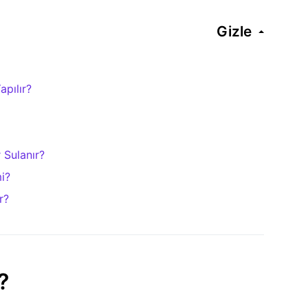
Gizle
pılır?
 Sulanır?
i?
r?
?