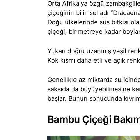
Orta Afrika’ya özgü zambakgille
çiçeğinin bilimsel adı “Dracaen
Doğu ülkelerinde süs bitkisi o
çiçeği, bir metreye kadar boylan
Yukarı doğru uzanmış yeşil renk
Kök kısmı daha etli ve açık renkl
Genellikle az miktarda su içinde
saksıda da büyüyebilmesine ka
başlar. Bunun sonucunda kıvrıml
Bambu Çiçeği Bakımı 