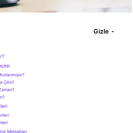
Gizle
r?
hçesi
utlanmıştır?
a Çıktı?
 Zaman?
n?
leri
ileri
leri
ma Mesajları