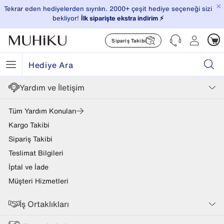
×
Tekrar eden hediyelerden sıyrılın. 2000+ çeşit hediye seçeneği sizi
bekliyor!
İlk siparişte ekstra indirim ⚡️
Sipariş Takibi
Yardım ve İletişim
Tüm Yardım Konuları
Kargo Takibi
Sipariş Takibi
Teslimat Bilgileri
İptal ve İade
Müşteri Hizmetleri
İş Ortaklıkları