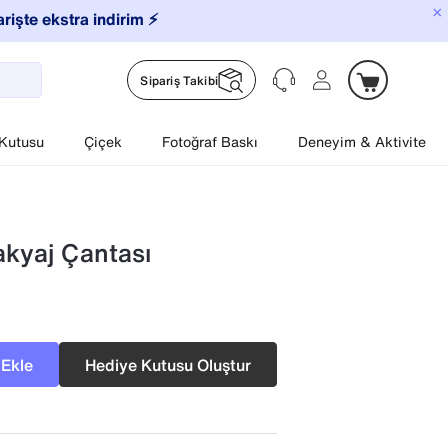
×
arişte ekstra indirim ⚡️
Sipariş Takibi
 Kutusu
Çiçek
Fotoğraf Baskı
Deneyim & Aktivite
akyaj Çantası
 Ekle
Hediye Kutusu Oluştur