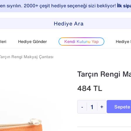
n sıyrılın. 2000+ çeşit hediye seçeneği sizi bekliyor!
İlk sip
eri
Hediye Gönder
Kendi Kutunu Yap
Hediye
Tarçın Rengi Makyaj Çantası
Tarçın Rengi M
484
TL
Sepete
-
+