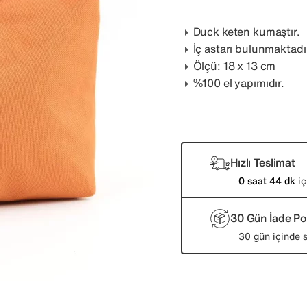
Duck keten kumaştır.
İç astarı bulunmaktadı
Ölçü: 18 x 13 cm
%100 el yapımıdır.
Hızlı Teslimat
0 saat 44 dk
iç
30 Gün İade Pol
30 gün içinde s