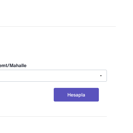
emt/Mahalle
Hesapla