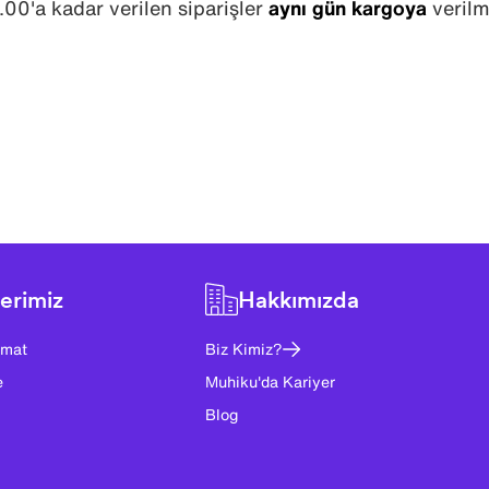
.00'a kadar verilen siparişler
aynı gün kargoya
verilm
erimiz
Hakkımızda
imat
Biz Kimiz?
e
Muhiku'da Kariyer
Blog