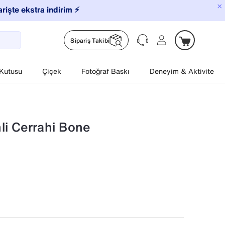
×
arişte ekstra indirim ⚡️
Sipariş Takibi
 Kutusu
Çiçek
Fotoğraf Baskı
Deneyim & Aktivite
i Cerrahi Bone