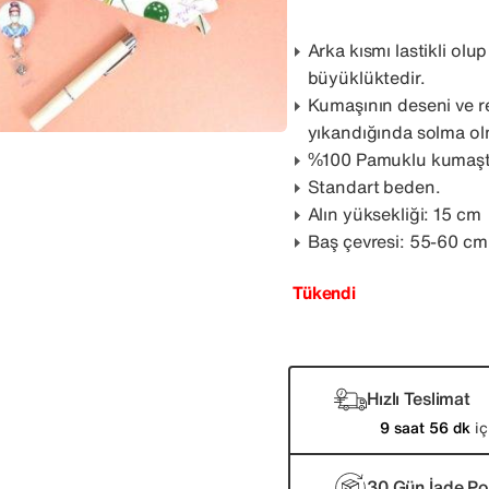
Arka kısmı lastikli ol
büyüklüktedir.
Kumaşının deseni ve r
yıkandığında solma o
%100 Pamuklu kumaşta
Standart beden.
Alın yüksekliği: 15 cm
Baş çevresi: 55-60 cm
Tükendi
Hızlı Teslimat
9 saat 56 dk
iç
30 Gün İade Pol