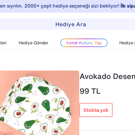
n sıyrılın. 2000+ çeşit hediye seçeneği sizi bekliyor!
İlk sip
eri
Hediye Gönder
Kendi Kutunu Yap
Hediye
Avokado Desenl
99
TL
Stokta yok