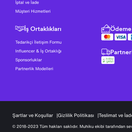
İptal ve İade
Müşteri Hizmetleri
İş Ortaklıkları
Ödeme 
Tedarikçi İletişim Formu
Partner
Influencer & İş Ortaklığı
Sponsorluklar
Partnerlik Modelleri
Şartlar ve Koşullar
Gizlilik Politikası
Teslimat ve İad
© 2018-2023 Tüm hakları saklıdır. Muhiku ekibi tarafından sev