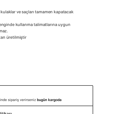
up kulaklar ve saçları tamamen kapatacak
enginde kullanma talimatlarına uygun
lmaz.
n üretilmiştir
inde sipariş verirseniz
bugün kargoda
itikası