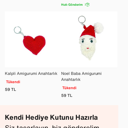
Hızlı Gönderim
Kalpli Amigurumi Anahtarlık
Noel Baba Amigurumi
Anahtarlık
Tükendi
Tükendi
59
TL
59
TL
Kendi Hediye Kutunu Hazırla
Siz tasarlayın, biz gönderelim.