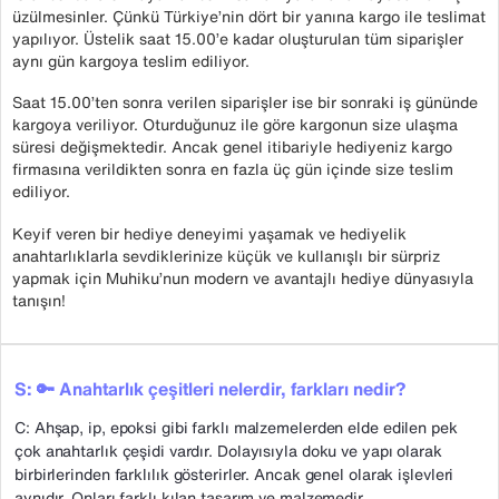
üzülmesinler. Çünkü Türkiye’nin dört bir yanına kargo ile teslimat
yapılıyor. Üstelik saat 15.00’e kadar oluşturulan tüm siparişler
aynı gün kargoya teslim ediliyor.
Saat 15.00’ten sonra verilen siparişler ise bir sonraki iş gününde
kargoya veriliyor. Oturduğunuz ile göre kargonun size ulaşma
süresi değişmektedir. Ancak genel itibariyle hediyeniz kargo
firmasına verildikten sonra en fazla üç gün içinde size teslim
ediliyor.
Keyif veren bir hediye deneyimi yaşamak ve hediyelik
anahtarlıklarla sevdiklerinize küçük ve kullanışlı bir sürpriz
yapmak için Muhiku’nun modern ve avantajlı hediye dünyasıyla
tanışın!
S: 🔑 Anahtarlık çeşitleri nelerdir, farkları nedir?
C: Ahşap, ip, epoksi gibi farklı malzemelerden elde edilen pek
çok anahtarlık çeşidi vardır. Dolayısıyla doku ve yapı olarak
birbirlerinden farklılık gösterirler. Ancak genel olarak işlevleri
aynıdır. Onları farklı kılan tasarım ve malzemedir.