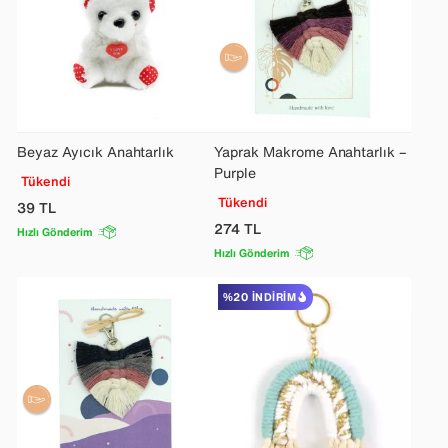
Beyaz Ayıcık Anahtarlık
Yaprak Makrome Anahtarlık –
Purple
Tükendi
Tükendi
39
TL
274
TL
Hızlı Gönderim
Hızlı Gönderim
%20 İNDIRIM