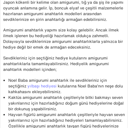
Japon kökenli bir kelime olan amigurumi, tığ ya da şiş ile yapımı
oyuncak anlamına gelir. İp, boncuk elyaf ve çeşitli malzemelerle
hazırlanan amigurumi anahtarlık modelleri arasından
sevdiklerinize en şirin anahtarlığı armağan edebilirsiniz.
Amigurumi anahtarlık yapımı size kolay gelebilir. Ancak ilmek
ilmek işlenen bu hediyeliği hazırlamak oldukça zahmetli.
Dolayısıyla sevdiklerinize amigurumi anahtarlıklarla yalnızca bir
hediye değil bir emek de armağan edeceksiniz.
Sevdikleriniz için seçtiğiniz hediye kutularını amigurumi
anahtarlıklarla tamamlayabilirsiniz. Hediyelik amigurumi
anahtarlık modelleri içinden;
Noel Baba amigurumi anahtarlık ile sevdikleriniz için
seçtiğiniz
yılbaşı hediyesi
kutularına Noel Baba’nın neşe dolu
kahkahasını ekleyebilirsiniz.
Kaktüs amigurumi anahtarlık çeşitleriyle bitki bakmayı seven
yakınlarınız için hazırladığınız doğum günü hediyelerine doğal
bir dokunuş yapabilirsiniz.
Hayvan figürlü amigurumi anahtarlık çeşitleriyle hayvan seven
yakınlarınız için hazırladığınız hediyeleri tamamlayabilirsiniz.
Özellikle amigurumi anahtarlık tavşan figürü hediyelerinize