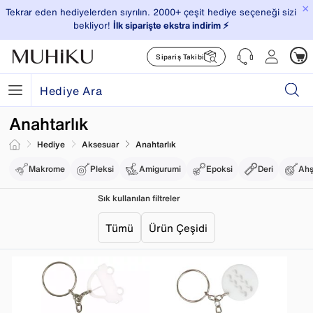
×
Tekrar eden hediyelerden sıyrılın. 2000+ çeşit hediye seçeneği sizi
bekliyor!
İlk siparişte ekstra indirim ⚡️
Sipariş Takibi
Anahtarlık
Hediye
Aksesuar
Anahtarlık
Makrome
Pleksi
Amigurumi
Epoksi
Deri
Ah
Sık kullanılan filtreler
Tümü
Ürün Çeşidi