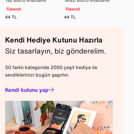
Yay Burcu Anahtarlık
Terazi Burcu Anahtarlık
Tükendi
Tükendi
44
TL
44
TL
Kendi Hediye Kutunu Hazırla
Siz tasarlayın, biz gönderelim.
50 farklı kategoride 2000 çeşit hediye ile
sevdiklerinizi bugün şaşırtın.
Kendi kutunu yap