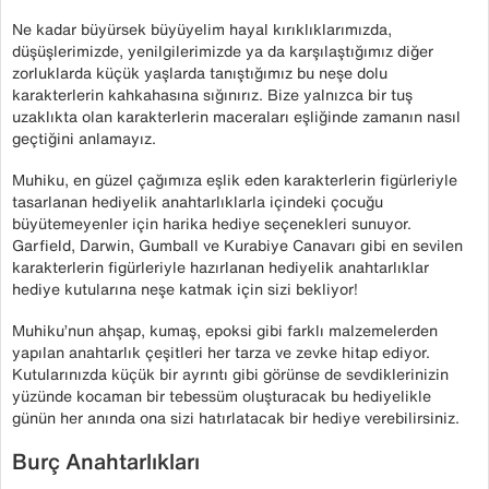
Ne kadar büyürsek büyüyelim hayal kırıklıklarımızda,
düşüşlerimizde, yenilgilerimizde ya da karşılaştığımız diğer
zorluklarda küçük yaşlarda tanıştığımız bu neşe dolu
karakterlerin kahkahasına sığınırız. Bize yalnızca bir tuş
uzaklıkta olan karakterlerin maceraları eşliğinde zamanın nasıl
geçtiğini anlamayız.
Muhiku, en güzel çağımıza eşlik eden karakterlerin figürleriyle
tasarlanan hediyelik anahtarlıklarla içindeki çocuğu
büyütemeyenler için harika hediye seçenekleri sunuyor.
Garfield, Darwin, Gumball ve Kurabiye Canavarı gibi en sevilen
karakterlerin figürleriyle hazırlanan hediyelik anahtarlıklar
hediye kutularına neşe katmak için sizi bekliyor!
Muhiku’nun ahşap, kumaş, epoksi gibi farklı malzemelerden
yapılan anahtarlık çeşitleri her tarza ve zevke hitap ediyor.
Kutularınızda küçük bir ayrıntı gibi görünse de sevdiklerinizin
yüzünde kocaman bir tebessüm oluşturacak bu hediyelikle
günün her anında ona sizi hatırlatacak bir hediye verebilirsiniz.
Burç Anahtarlıkları