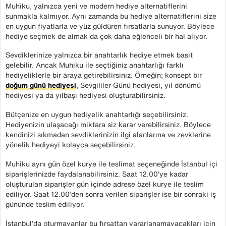
Muhiku, yalnızca yeni ve modern hediye alternatiflerini
sunmakla kalmıyor. Aynı zamanda bu hediye alternatiflerini size
en uygun fiyatlarla ve yüz güldüren fırsatlarla sunuyor. Böylece
hediye seçmek de almak da çok daha eğlenceli bir hal alıyor.
Sevdiklerinize yalnızca bir anahtarlık hediye etmek basit
gelebilir. Ancak Muhiku ile seçtiğiniz anahtarlığı farklı
hediyeliklerle bir araya getirebilirsiniz. Örneğin; konsept bir
doğum günü hediyesi
, Sevgililer Günü hediyesi, yıl dönümü
hediyesi ya da yılbaşı hediyesi oluşturabilirsiniz.
Bütçenize en uygun hediyelik anahtarlığı seçebilirsiniz.
Hediyenizin ulaşacağı miktara siz karar verebilirsiniz. Böylece
kendinizi sıkmadan sevdiklerinizin ilgi alanlarına ve zevklerine
yönelik hediyeyi kolayca seçebilirsiniz.
Muhiku a
ynı gün özel kurye ile teslimat seçeneğinde İstanbul içi
siparişlerinizde faydalanabilirsiniz. Saat 12.00’ye kadar
oluşturulan siparişler gün içinde adrese özel kurye ile teslim
ediliyor. Saat 12.00’den sonra verilen siparişler ise bir sonraki iş
gününde teslim ediliyor.
İstanbul’da oturmayanlar bu fırsattan yararlanamayacakları için